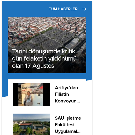
TÜM HABERLERİ
Tarihi dönüşümde kritik
gün felaketin yıldönümü
olan 17 Ağustos
Arifiye’den
Filistin
Konvoyuna
dahil oldu
SAU İşletme
Fakültesi
Uygulamalı