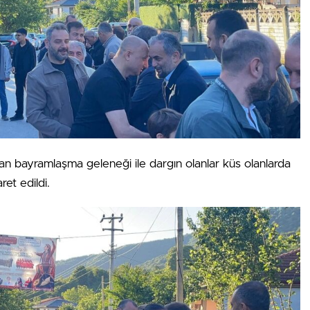
ıran bayramlaşma geleneği ile dargın olanlar küs olanlarda
ret edildi.