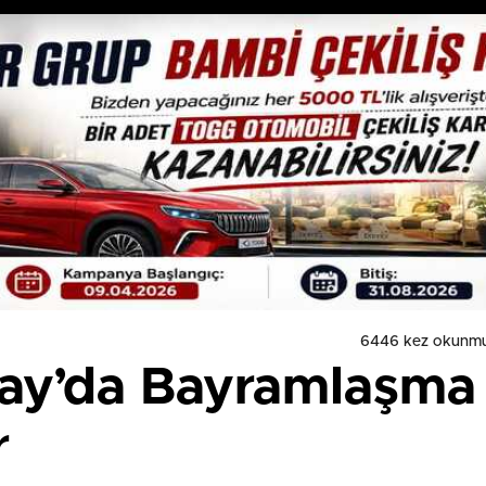
6446 kez okunmu
açay’da Bayramlaşma
r