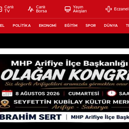
Canlı
Canlı
Yayın
Eczanel
TV
Borsa
Akışları
EL
POLİTİKA
EKONOMİ
EĞİTİM
SPOR
DÜNYA
T