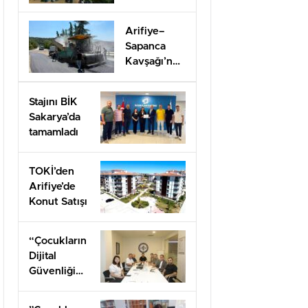
Eğitimle İş
Dünyasına
Arifiye–
Hazırlıyor
Sapanca
Kavşağı’nda
onarım
çalışması
Stajını BİK
Sakarya’da
tamamladı
TOKİ’den
Arifiye’de
Konut Satışı
“Çocukların
Dijital
Güvenliği
Öncelik
Olmalı”