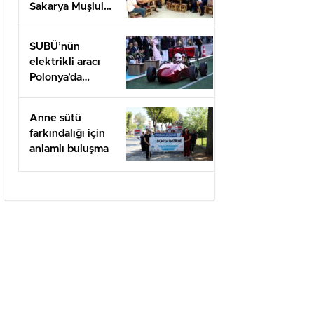
Sakarya Muşlular
Derneği’ne
ziyaret
SUBÜ’nün
elektrikli aracı
Polonya’da
yarışacak
Anne sütü
farkındalığı için
anlamlı buluşma