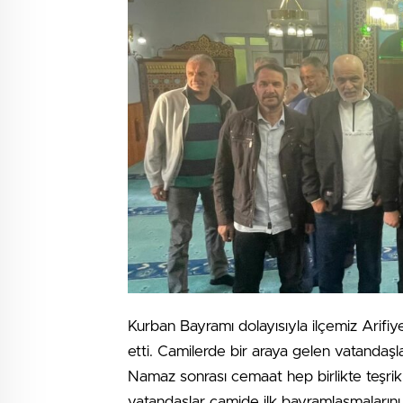
Kurban Bayramı dolayısıyla ilçemiz Arifiy
etti. Camilerde bir araya gelen vatandaşl
Namaz sonrası cemaat hep birlikte teşrik 
vatandaşlar camide ilk bayramlaşmalarını 