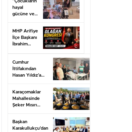
”Çocukların
hayal
gücüne ve
doğa
sevgisine
MHP Arifiye
ev sahipliği
İlçe Başkanı
yaptı.”
İbrahim
SERT’ten
Kongre
Cumhur
daveti
İttifakından
Hasan Yıldız’a
geçmiş olsun
ziyareti
Karaçomaklar
Mahallesinde
Şeker Mısırı
İkram programı
düzenlendi
Başkan
Karakullukçu’dan