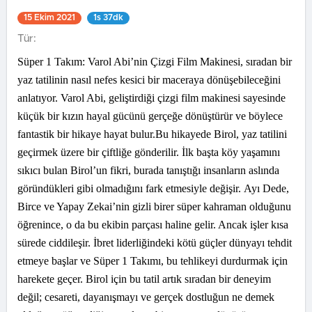
15 Ekim 2021
1s 37dk
Tür:
Süper 1 Takım: Varol Abi’nin Çizgi Film Makinesi, sıradan bir
yaz tatilinin nasıl nefes kesici bir maceraya dönüşebileceğini
anlatıyor. Varol Abi, geliştirdiği çizgi film makinesi sayesinde
küçük bir kızın hayal gücünü gerçeğe dönüştürür ve böylece
fantastik bir hikaye hayat bulur.Bu hikayede Birol, yaz tatilini
geçirmek üzere bir çiftliğe gönderilir. İlk başta köy yaşamını
sıkıcı bulan Birol’un fikri, burada tanıştığı insanların aslında
göründükleri gibi olmadığını fark etmesiyle değişir. Ayı Dede,
Birce ve Yapay Zekai’nin gizli birer süper kahraman olduğunu
öğrenince, o da bu ekibin parçası haline gelir. Ancak işler kısa
sürede ciddileşir. İbret liderliğindeki kötü güçler dünyayı tehdit
etmeye başlar ve Süper 1 Takımı, bu tehlikeyi durdurmak için
harekete geçer. Birol için bu tatil artık sıradan bir deneyim
değil; cesareti, dayanışmayı ve gerçek dostluğun ne demek