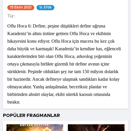
15 Ekim 2021
1s 37dk
Tür:
Oflu Hoca 6: Define, peşine düştükleri define uğruna
Karadeniz’in altını üstüne getiren Oflu Hoca ve ekibinin
hikayesini konu ediyor. Oflu Hoca için macera bu kez çok
daha büyük ve karmaşık! Karadeniz’in kendine has, eğlenceli
karakterlerinden biri olan Oflu Hoca, arkeolog yeğeninin
ortaya çıkmasıyla birlikte gizemli bir define avının içine
sürüklenir. Peşinde oldukları şey ise tam 150 milyon dolarlık
bir hazinedir. Ancak defineye ulaşmak sandıkları kadar kolay
olmayacaktır. Yanlış anlaşılmalar, beceriksiz planlar ve
birbirinden absürt olaylar, ekibi sürekli kaosun ortasında
bırakır.
POPÜLER FRAGMANLAR