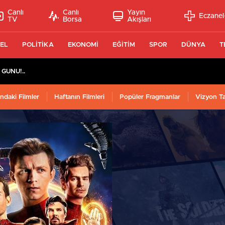
Canlı
Canlı
Yayın
Eczanel
TV
Borsa
Akışları
EL
POLİTİKA
EKONOMİ
EĞİTİM
SPOR
DÜNYA
T
 GÜNÜ!..
ndaki Filmler
Haftanın Filmleri
Popüler Fragmanlar
Vizyon T