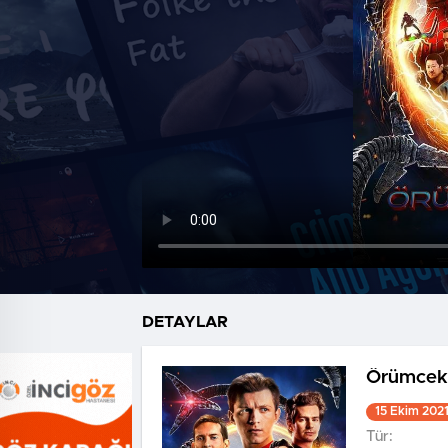
DETAYLAR
Örümcek
15 Ekim 202
Tür: