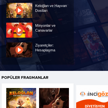
Keloğlan ve Hayvan
Dostları
Minyonlar ve
Canavarlar
Ziyaretçiler:
Hesaplaşma
Nasreddin Hoca:
Zaman Yolcusu 4
POPÜLER FRAGMANLAR
Oyuncak Hikayesi 5
Hayvan Çiftliği