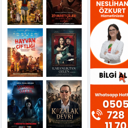
Karanlıktan Gelen
Şeytandan Satılık
Kozalak Devri
Moana