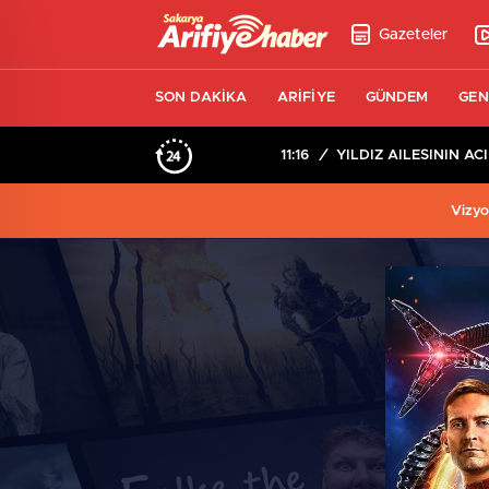
Gazeteler
SON DAKİKA
ARİFİYE
GÜNDEM
GEN
11:16
/
YILDIZ AİLESİNİN ACI
Vizyo