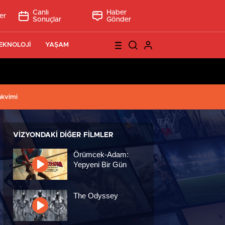
Canlı
Haber
er
Sonuçlar
Gönder
EKNOLOJİ
YAŞAM
akvimi
VIZYONDAKI DIĞER FILMLER
Örümcek-Adam:
Yepyeni Bir Gün
The Odyssey