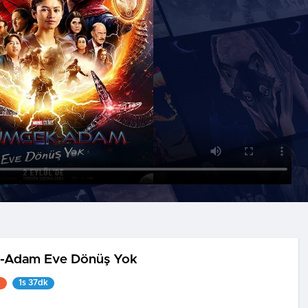
-Adam Eve Dönüş Yok
1
1s 37dk