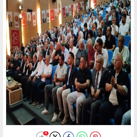
Saygı duruşu ve İstiklal Marşı’nın okunmasıyla başlayan
kongrenin divan Başkanlığını MHP Sakarya İl Başkanı
Oğuz Alkaş yaparken divan üyeleri Sema
Balaban,Nedim Yılmazer,Nazmi Erman ve Salih Horoz
oldu.
0