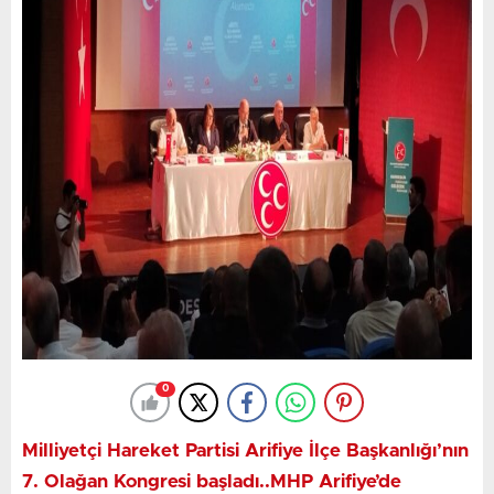
MHP Arifiye İlçe teşkilatının olağan kongresine MHP
Sakarya İl Başkanı Oğuz Alkaş, Arifiye Belediye
Başkanı İsmail Karakullukçu,AK Parti Arifiye İlçe
Başkanı Fatih Yeşilyurt,MHP İlçe Başkanları,MHP İl ve
İlçe Yönetim Kurulu Üyeleri,ARSİADER Başkanı Fatih
Fahri Yeter,Belediye Meclis Üyeleri,STK Başkanları ve
çok sayıda partili katıldı.
0
Milliyetçi Hareket Partisi Arifiye İlçe Başkanlığı’nın
7. Olağan Kongresi başladı..MHP Arifiye’de