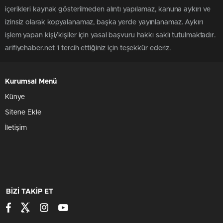
içerikleri kaynak gösterilmeden alıntı yapılamaz, kanuna aykırı ve
izinsiz olarak kopyalanamaz, başka yerde yayınlanamaz. Aykırı
işlem yapan kişi/kişiler için yasal başvuru hakkı saklı tutulmaktadır.
arifiyehaber.net 'i tercih ettiğiniz için teşekkür ederiz.
BAŞKAN İBRAHİM SERT
Açılışta bir konuşma yapan Başkan
Kurumsal Menü
Karakulukçu;”İşletme sahibi Abdül Samet Kurtuluş’a
Künye
1-MEHMET FEHMİ YILDIRIM
hayırlı ve bol kazançlar diliyor, Kurtuluş Eczanesi’nin
Sitene Ekle
2-MEHMET ÇAKMAK
Kemaliye Mahallemize ve Arifiye’mize hayırlı olmasını
İletişim
3-RIDVAN İYİGÜN
temenni ediyorum.”dedi.
4-SAADETTİN İNAN
5-DAVUT VERGÜL
6-MUSTAF ATEŞ
7-ERCAN BALKAN
BİZİ TAKİP ET
8-OSMAN YILMAZ
9-SİNAN ŞAHİM