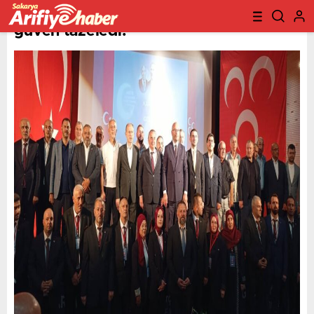
MHP Arifiye İlçe Başkanı İbrahim Sert
güven tazeledi!