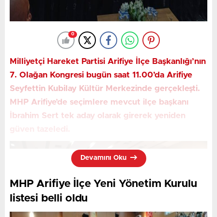
0
Milliyetçi Hareket Partisi Arifiye İlçe Başkanlığı’nın
7. Olağan Kongresi bugün saat 11.00’da Arifiye
Seyfettin Kubilay Kültür Merkezinde gerçekleşti.
MHP Arifiye’de seçimlere mevcut ilçe başkanı
İbrahim Sert tek aday olarak girerek yeniden
güven tazeledi.
Devamını Oku
MHP Arifiye İlçe Yeni Yönetim Kurulu
listesi belli oldu