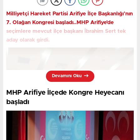
Milliyetçi Hareket Partisi Arifiye İlçe Başkanlığı’nın
7. Olağan Kongresi başladı..MHP Arifiye’de
seçimlere mevcut ilçe başkanı İbrahim Sert tek
aday olarak girdi.
Divan Başkanlığını İl Başkanı Oğuz Alkaş’ın yaptığı
kongrede tek aday olarak seçime giren İbrahim Sert,
delegelerin oylarıyla yeniden ilçe başkanlığı görevine
seçildi.
Devamını Oku
Kongreye yoğun katılım
MHP Arifiye İlçede Kongre Heyecanı
başladı