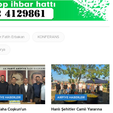
r.Fatih Erbakan
KONFERANS
rya
IYE HABERLERI
ARIFIYE HABERLERI
Taha Coşkun’un
Hanlı Şehitler Camii Yararına