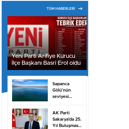
TÜM HABERLERİ
Yeni Parti Arifiye Kurucu
İlçe Başkanı Basri Erol oldu
Sapanca
Gölü’nün
seviyesi
geçen yılın 11
santimetre
AK Parti
üzerinde
Sakarya’da 25.
Yıl Buluşması