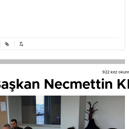
922 kez okun
aşkan Necmettin KIR