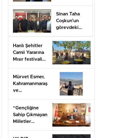
Düzenlenecek
Sinan Taha
Coşkun’un
görevdeki
1.yılı coşkuyla
kutlandı.
Hanlı Şehitler
Camii Yararına
Mısır festivali
düzenlendi
Mürvet Esmer,
Kahramanmaraş
ve
Gaziantep’ten
Arifiye’lilere
“Gençliğine
mesaj
Sahip Çıkmayan
gönderdi.
Milletler
Geleceğini İnşa
Edemez”