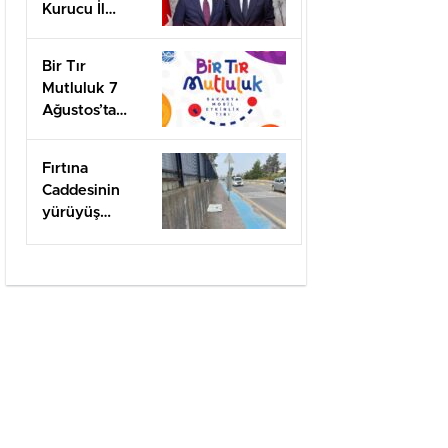
Kurucu İl
Başkanı olarak
görevlendirildi
Bir Tır
Mutluluk 7
Ağustos’ta
Arifiye’de!
Fırtına
Caddesinin
yürüyüş
yolları ilgi
bekliyor!