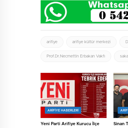
arifiye
arifiye kültür merkezi
D
Prof.Dr.Necmettin Erbakan Vakfı
saka
ARIFIYE HABERLERI
ARIF
Yeni Parti Arifiye Kurucu İlçe
Sinan 