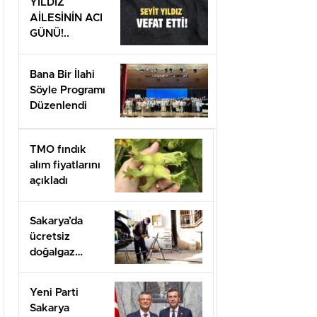
YILDIZ
AİLESİNİN ACI
GÜNÜ!..
Bana Bir İlahi
Söyle Programı
Düzenlendi
TMO fındık
alım fiyatlarını
açıkladı
Sakarya’da
ücretsiz
doğalgaz
desteği için
başvurular
Yeni Parti
başladı
Sakarya