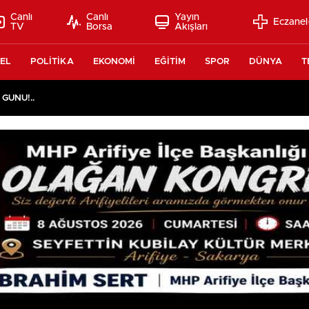
Canlı
Canlı
Yayın
Eczanel
TV
Borsa
Akışları
EL
POLİTİKA
EKONOMİ
EĞİTİM
SPOR
DÜNYA
T
 GÜNÜ!..