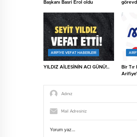
Başkanı Basri Erol oldu
görevde
kutland
ARIFIYE VEFAT HABERLERI
ARIF
YILDIZ AİLESİNİN ACI GÜNÜ!..
Bir Tır
Arifiye