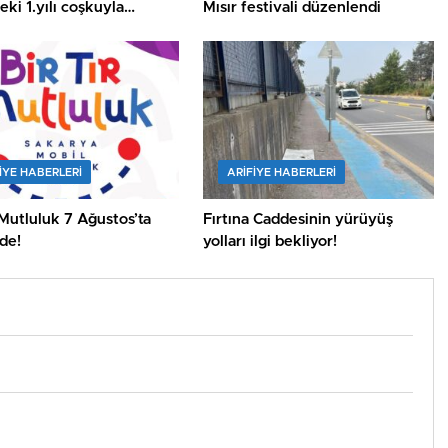
ki 1.yılı coşkuyla
Mısır festivali düzenlendi
ı.
IYE HABERLERI
ARIFIYE HABERLERI
 Mutluluk 7 Ağustos’ta
Fırtına Caddesinin yürüyüş
’de!
yolları ilgi bekliyor!