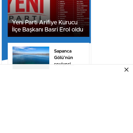
Yeni Parti Arifiye Kurucu
İlçe Başkanı Basri Erol oldu
Sapanca
Gölü’nün
seviyesi
geçen yılın 11
santimetre
AK Parti
üzerinde
Sakarya’da 25.
Yıl Buluşması
Düzenlenecek
Sinan Taha
Coşkun’un
görevdeki
1.yılı coşkuyla