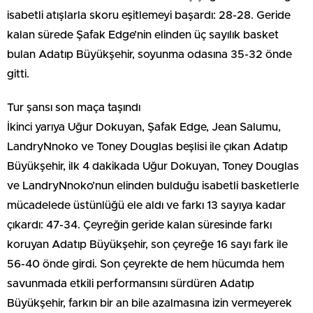
isabetli atışlarla skoru eşitlemeyi başardı: 28-28. Geride
kalan sürede Şafak Edge’nin elinden üç sayılık basket
bulan Adatıp Büyükşehir, soyunma odasına 35-32 önde
gitti.
Tur şansı son maça taşındı
İkinci yarıya Uğur Dokuyan, Şafak Edge, Jean Salumu,
LandryNnoko ve Toney Douglas beşlisi ile çıkan Adatıp
Büyükşehir, ilk 4 dakikada Uğur Dokuyan, Toney Douglas
ve LandryNnoko’nun elinden bulduğu isabetli basketlerle
mücadelede üstünlüğü ele aldı ve farkı 13 sayıya kadar
çıkardı: 47-34. Çeyreğin geride kalan süresinde farkı
koruyan Adatıp Büyükşehir, son çeyreğe 16 sayı fark ile
56-40 önde girdi. Son çeyrekte de hem hücumda hem
savunmada etkili performansını sürdüren Adatıp
Büyükşehir, farkın bir an bile azalmasına izin vermeyerek