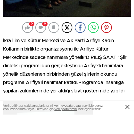
0
0
İkra İlim ve Kültür Merkezi ve Ak Parti Arifiye Kadın
Kollarının birlikte organizasyonu ile Arifiye Kültür
Merkezinde sadece hanımlara yönelik’DİRİLİŞ SAATİ’ Şiir
dinletisi programı dün gerçekleştirildi.Arifiye’li hanımlara
yönelik düzenlenen birbirinden güzel şiirlerin okundu
programa Arifiye’li hanımlar katıldı.Programda İnsanlığa
yapılan zulümlerin de yer aldığı slayt gösterimide yapıldı.
Veri politikasındaki amaçlarla sınırlı ve mevzuata uygun şekilde çerez
konumlandırmaktayız. Detaylar için
veri politikamızı
inceleyebilirsiniz