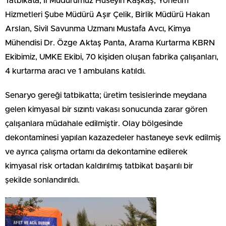
Tatbikata; İl Müdürümüz Hüseyin Kaşkaş, Yönetim
Hizmetleri Şube Müdürü Aşır Çelik, Birlik Müdürü Hakan
Arslan, Sivil Savunma Uzmanı Mustafa Avcı, Kimya
Mühendisi Dr. Özge Aktaş Panta, Arama Kurtarma KBRN
Ekibimiz, UMKE Ekibi, 70 kişiden oluşan fabrika çalışanları,
4 kurtarma aracı ve 1 ambulans katıldı.
Senaryo gereği tatbikatta; üretim tesislerinde meydana
gelen kimyasal bir sızıntı vakası sonucunda zarar gören
çalışanlara müdahale edilmiştir. Olay bölgesinde
dekontaminesi yapılan kazazedeler hastaneye sevk edilmiş
ve ayrıca çalışma ortamı da dekontamine edilerek
kimyasal risk ortadan kaldırılmış tatbikat başarılı bir
şekilde sonlandırıldı.