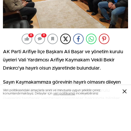
0
0
AK Parti Arifiye İlçe Başkanı Ali Başar ve yönetim kurulu
üyeleri Vali Yardımcısı Arifiye Kaymakam Vekili Bekir
Dınkırcı’ya hayırlı olsun ziyaretinde bulundular.
Sayın Kaymakamımıza görevinin hayırlı olmasını dileyen
Ak Parti İlçe Başkanı Ali Başar, ilçe yönetim kurulu
Veri politikasındaki amaçlarla sınırlı ve mevzuata uygun şekilde çerez
konumlandırmaktayız. Detaylar için
veri politikamızı
inceleyebilirsiniz
üyelerini tanıtarak yaptıkları çalışmalar hakkında bilgiler
verdi.
Sayın Kaymakamımız ziyaretten duyduğu memnuniyeti