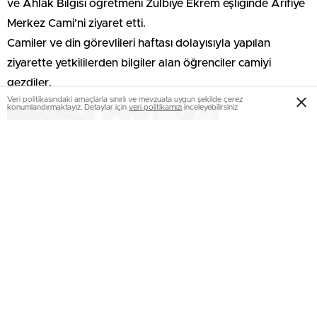
ve Ahlak Bilgisi öğretmeni Zülbiye Ekrem eşliğinde Arifiye
Merkez Cami’ni ziyaret etti.
Camiler ve din görevlileri haftası dolayısıyla yapılan
ziyarette yetkililerden bilgiler alan öğrenciler camiyi
gezdiler.
Veri politikasındaki amaçlarla sınırlı ve mevzuata uygun şekilde çerez
konumlandırmaktayız. Detaylar için
veri politikamızı
inceleyebilirsiniz