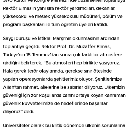
SAÜ Kültür ve Kongre Merkezi’nde düzenlenen toplantıya
Rektör Elmas’ın yanı sıra rektör yardımcıları, dekanlar,
yüksekokul ve meslek yüksekokulu müdürleri, bölüm ve
program başkanları ile tüm öğretim üyeleri katıldı.
Saygı duruşu ve İstiklal Marşı’nın okunmasının ardından
toplantıya geçildi. Rektör Prof. Dr. Muzaffer Elmas,
Türkiye’nin 15 Temmuz’dan sonra çok farklı bir atmosfere
girdiğini belirterek, “Bu atmosferi hep birlikte yaşıyoruz.
Hala gerek terör olaylarında, gerekse sınır ötesinde
yapılan operasyonlarda şehitlerimiz oluyor. Şehitlerimize
Allah’tan rahmet, ailelerine ise sabırlar diliyoruz. Ülkemizin
güvenliği için zor koşullarda canını ortaya koyan kahraman
güvenlik kuvvetlerimize de hedeflerinde başarılar
diliyoruz” dedi.
Üniversiteler olarak bu kritik dönemde ülkenin sorunlarına