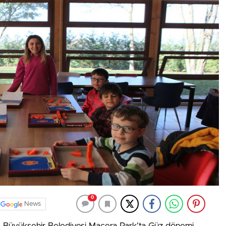
0
News
Büyükşehir Belediyesi Macera Park’ta Güz dönemi