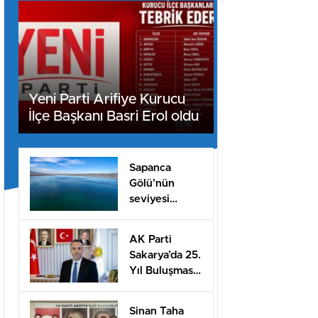
Yeni Parti Arifiye Kurucu
İlçe Başkanı Basri Erol oldu
Sapanca
Gölü’nün
seviyesi
geçen yılın 11
santimetre
AK Parti
üzerinde
Sakarya’da 25.
Yıl Buluşması
Düzenlenecek
Sinan Taha