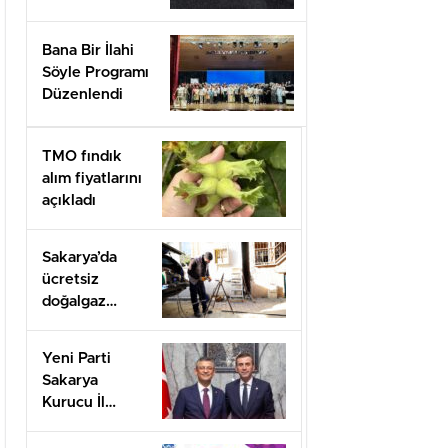
Bana Bir İlahi
Söyle Programı
Düzenlendi
TMO fındık
alım fiyatlarını
açıkladı
Sakarya’da
ücretsiz
doğalgaz
desteği için
başvurular
Yeni Parti
başladı
Sakarya
Kurucu İl
Başkanı olarak
görevlendirildi