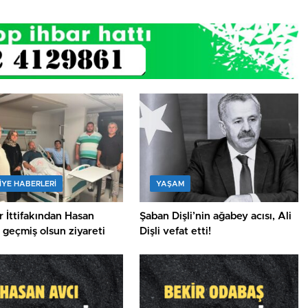
IYE HABERLERI
YAŞAM
 İttifakından Hasan
Şaban Dişli’nin ağabey acısı, Ali
a geçmiş olsun ziyareti
Dişli vefat etti!