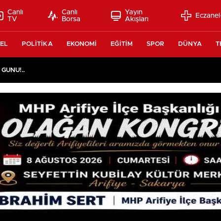
Canlı
Canlı
Yayın
Eczanel
TV
Borsa
Akışları
EL
POLİTİKA
EKONOMİ
EĞİTİM
SPOR
DÜNYA
T
 GÜNÜ!..