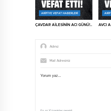
ARIFIYE VEFAT HABERLERI
ARIF
ÇAVDAR AİLESİNİN ACI GÜNÜ!..
AVCI A
En az 10 karakter gerekli