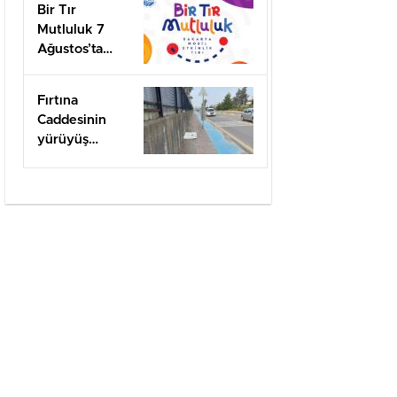
Bir Tır
Mutluluk 7
Ağustos’ta
Arifiye’de!
Fırtına
Caddesinin
yürüyüş
yolları ilgi
bekliyor!