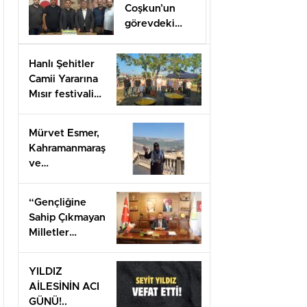
Coşkun’un
görevdeki
1.yılı coşkuyla
kutlandı.
Hanlı Şehitler
Camii Yararına
Mısır festivali
düzenlendi
Mürvet Esmer,
Kahramanmaraş
ve
Gaziantep’ten
Arifiye’lilere
“Gençliğine
mesaj
Sahip Çıkmayan
gönderdi.
Milletler
Geleceğini İnşa
Edemez”
YILDIZ
AİLESİNİN ACI
GÜNÜ!..