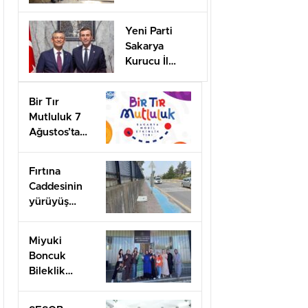
desteği için
başvurular
Yeni Parti
başladı
Sakarya
Kurucu İl
Başkanı olarak
görevlendirildi
Bir Tır
Mutluluk 7
Ağustos’ta
Arifiye’de!
Fırtına
Caddesinin
yürüyüş
yolları ilgi
bekliyor!
Miyuki
Boncuk
Bileklik
Yapımını
öğrendiler