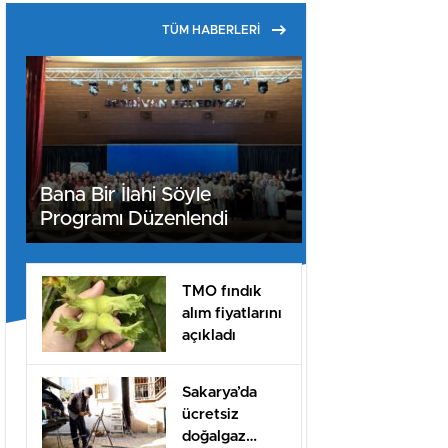
TÜM HABERLERİ
Bana Bir İlahi Söyle
Programı Düzenlendi
TMO fındık
alım fiyatlarını
açıkladı
Sakarya’da
ücretsiz
doğalgaz