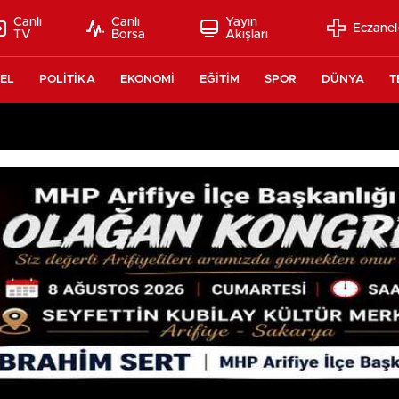
Canlı
Canlı
Yayın
Eczanel
TV
Borsa
Akışları
EL
POLİTİKA
EKONOMİ
EĞİTİM
SPOR
DÜNYA
T