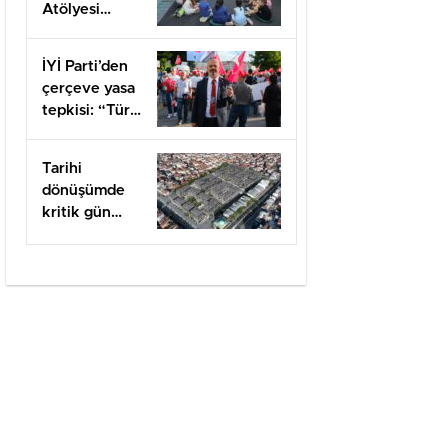
Atölyesi
kapılarını açtı
İYİ Parti’den
çerçeve yasa
tepkisi: “Türk
milletine
hesap
Tarihi
vereceksiniz”
dönüşümde
kritik gün
felaketin
yıldönümü
olan 17
Ağustos