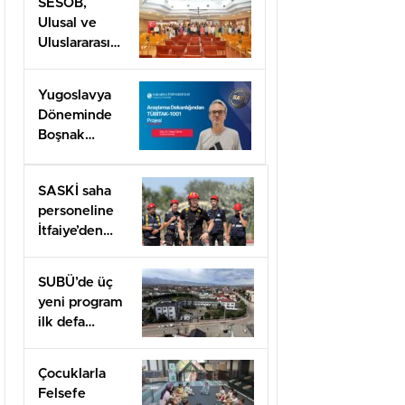
SESOB,
Ulusal ve
Uluslararası
Projeler İçin
İş Birliği
Yugoslavya
Ağını
Döneminde
Güçlendiriyor
Boşnak
Kimliğine
TÜBİTAK
SASKİ saha
1001 Desteği
personeline
İtfaiye’den
uygulamalı
güvenlik
SUBÜ’de üç
eğitimi
yeni program
ilk defa
öğrenci
alacak
Çocuklarla
Felsefe