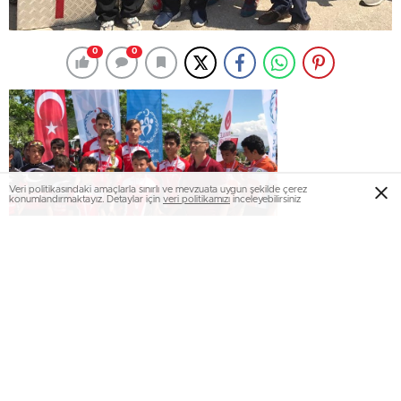
0
0
Veri politikasındaki amaçlarla sınırlı ve mevzuata uygun şekilde çerez
konumlandırmaktayız. Detaylar için
veri politikamızı
inceleyebilirsiniz
2016-2017 Eğitim-Öğretim Yılı Bisiklet Yıldızlar Türkiye
Şampiyonası, Çanakkale’nin Eceabat ilçesinde yapıldı.
Kazım Karabekir Ortaokulu Bisiklet takımı 9-10 Mayıs