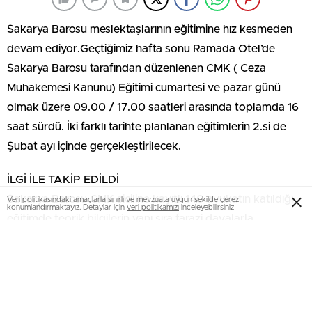
Sakarya Barosu meslektaşlarının eğitimine hız kesmeden
devam ediyor.Geçtiğimiz hafta sonu Ramada Otel’de
Sakarya Barosu tarafından düzenlenen CMK ( Ceza
Muhakemesi Kanunu) Eğitimi cumartesi ve pazar günü
olmak üzere 09.00 / 17.00 saatleri arasında toplamda 16
saat sürdü. İki farklı tarihte planlanan eğitimlerin 2.si de
Şubat ayı içinde gerçekleştirilecek.
İLGİ İLE TAKİP EDİLDİ
Sakarya Barosu CMK siciline kayıtlı 140 avukatın katıldığı
Veri politikasındaki amaçlarla sınırlı ve mevzuata uygun şekilde çerez
konumlandırmaktayız. Detaylar için
veri politikamızı
inceleyebilirsiniz
eğitimde teorik bilgilerin yanı sıra farazi davalarla
örneklemeler yapıldı. Büyük ilgi ile takip edilen programda
avukatlar sık sık sordukları sorular ve dahil oldukları farazi
davalar ile eğitimde yalnız dinleyici değil aynı zamanda
katılımcı olarak yer aldılar.