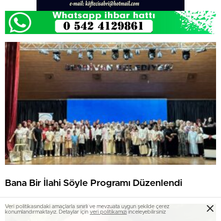
Bana Bir İlahi Söyle Programı Düzenlendi
Veri politikasındaki amaçlarla sınırlı ve mevzuata uygun şekilde çerez
konumlandırmaktayız. Detaylar için
veri politikamızı
inceleyebilirsiniz