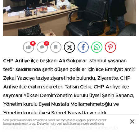
0
0
CHP Arifiye ilçe başkanı Ali Gökpınar İstanbul yaşanan
terör saldırısında şehit düşen polisler için İlçe Emniyet amiri
Zekai Yazıcıya taziye ziyaretinde bulundu. Ziyarette, CHP
Arifiye ilçe eğitim sekreteri Tahsin Çelik, CHP Arifiye ilçe
saymanı Yüksel DemirYönetim kurulu üyesi Şahin Sahancı,
Yönetim kurulu üyesi Mustafa Mollamehmetoğlu ve
Yönetim kurulu üyesi Şöhret Nuray’da yer aldı.
Veri politikasındaki amaçlarla sınırlı ve mevzuata uygun şekilde çerez
konumlandırmaktayız. Detaylar için
veri politikamızı
inceleyebilirsiniz
İstanbul’da oynanan futbol müsabakası sonrasında
güvenlik güçlerine karşı düzenlenen terör saldırısını