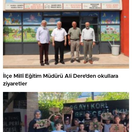
İlçe Millî Eğitim Müdürü Ali Dere’den okullara
ziyaretler