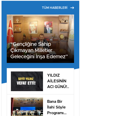
TÜM HABERLERİ
“Gençliğine Sahip
Çıkmayan Milletler
Geleceğini İnşa Edemez”
YILDIZ
AİLESİNİN
ACI GÜNÜ!..
Bana Bir
İlahi Söyle
Programı