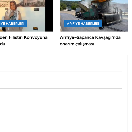
IYE HABERLERI
ARIFIYE HABERLERI
n Konvoyuna
Arifiye–Sapanca Kavşağı’nda
ldu
onarım çalışması