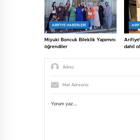
ARIFIYE HABERLERI
ARIF
Miyuki Boncuk Bileklik Yapımını
Arifiye’den Filisti
öğrendiler
dahil o