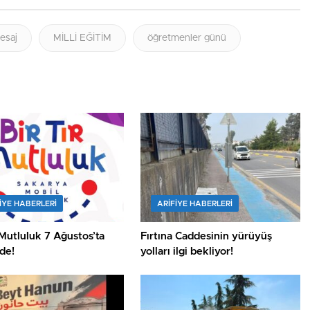
esaj
MİLLİ EĞİTİM
öğretmenler günü
IYE HABERLERI
ARIFIYE HABERLERI
 Mutluluk 7 Ağustos’ta
Fırtına Caddesinin yürüyüş
’de!
yolları ilgi bekliyor!