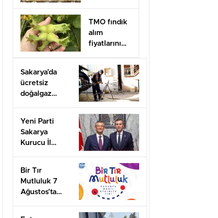
Düzenlendi
TMO fındık
alım
fiyatlarını
açıkladı
Sakarya’da
ücretsiz
doğalgaz
desteği için
başvurular
Yeni Parti
başladı
Sakarya
Kurucu İl
Başkanı olarak
görevlendirildi
Bir Tır
Mutluluk 7
Ağustos’ta
Arifiye’de!