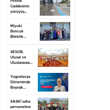
Fırtına
Caddesinin
yürüyüş
yolları ilgi
bekliyor!
Miyuki
Boncuk
Bileklik
Yapımını
öğrendiler
SESOB,
Ulusal ve
Uluslararası
Projeler İçin
İş Birliği
Yugoslavya
Ağını
Döneminde
Güçlendiriyor
Boşnak
Kimliğine
TÜBİTAK
SASKİ saha
1001 Desteği
personeline