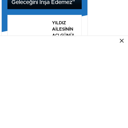
Geleceğini İnşa Edemez”
YILDIZ
AİLESİNİN
ACI GÜNÜ!..
Bana Bir
İlahi Söyle
Programı
Düzenlendi
TMO fındık
alım
fiyatlarını
açıkladı
Sakarya’da
ücretsiz
doğalgaz