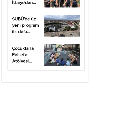
İtfaiye’den
uygulamalı
güvenlik
SUBÜ’de üç
eğitimi
yeni program
ilk defa
öğrenci
alacak
Çocuklarla
Felsefe
Atölyesi
kapılarını açtı