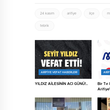
24 kasım
arifiye
ilçe
m
tebrik
ARIFIYE VEFAT HABERLERI
ARIF
YILDIZ AİLESİNİN ACI GÜNÜ!..
Bir Tır
Arifiye