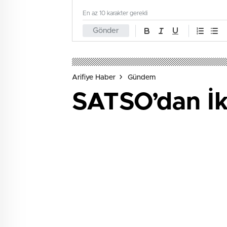
En az 10 karakter gerekli
Gönder
Arifiye Haber
Gündem
SATSO’dan İk