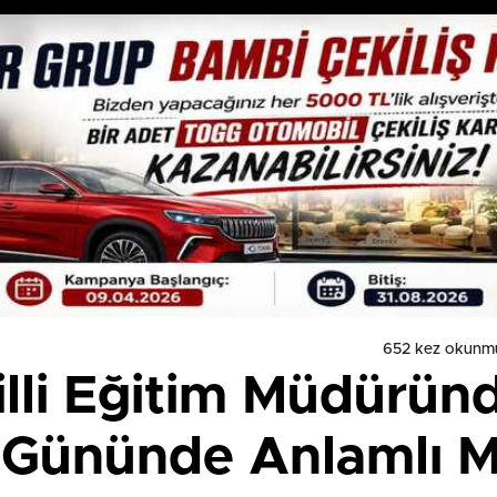
652 kez okunm
Milli Eğitim Müdürün
 Gününde Anlamlı M