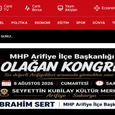
Canlı
Canlı
Yayın
Eczanel
TV
Borsa
Akışları
EL
POLİTİKA
EKONOMİ
EĞİTİM
SPOR
DÜNYA
T
 GÜNÜ!..