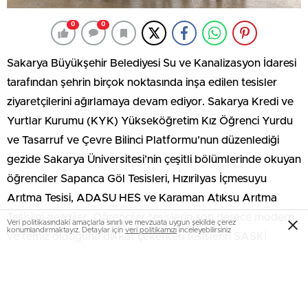
0
0
Sakarya Büyükşehir Belediyesi Su ve Kanalizasyon İdaresi
tarafından şehrin birçok noktasında inşa edilen tesisler
ziyaretçilerini ağırlamaya devam ediyor. Sakarya Kredi ve
Yurtlar Kurumu (KYK) Yükseköğretim Kız Öğrenci Yurdu
ve Tasarruf ve Çevre Bilinci Platformu’nun düzenlediği
gezide Sakarya Üniversitesi’nin çeşitli bölümlerinde okuyan
öğrenciler Sapanca Göl Tesisleri, Hızırilyas İçmesuyu
Arıtma Tesisi, ADASU HES ve Karaman Atıksu Arıtma
Tesisi’ni gezdiler. Öğrenciler tesislerin son derece modern
Veri politikasındaki amaçlarla sınırlı ve mevzuata uygun şekilde çerez
konumlandırmaktayız. Detaylar için
veri politikamızı
inceleyebilirsiniz
ve temiz olduğuna dikkat çekerken tesislerin SASKİ
mühendisleri tarafından projelendirilerek inşa edilmesini
takdirle karşıladıklarını belirttiler.