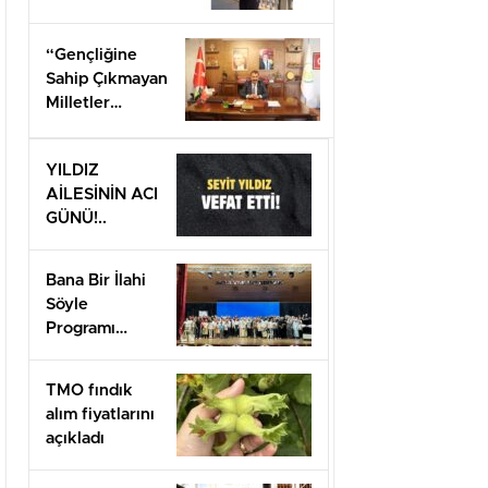
Gaziantep’ten
Arifiye’lilere
“Gençliğine
mesaj
Sahip Çıkmayan
gönderdi.
Milletler
Geleceğini İnşa
Edemez”
YILDIZ
AİLESİNİN ACI
GÜNÜ!..
Bana Bir İlahi
Söyle
Programı
Düzenlendi
TMO fındık
alım fiyatlarını
açıkladı