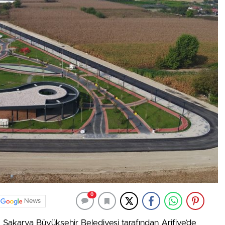
0
News
Sakarya Büyükşehir Belediyesi tarafından Arifiye’de