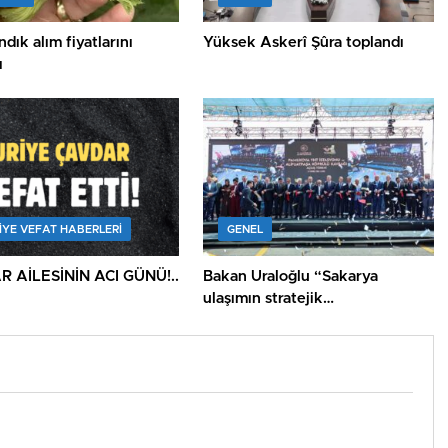
dık alım fiyatlarını
Yüksek Askerî Şûra toplandı
ı
IYE VEFAT HABERLERI
GENEL
 AİLESİNİN ACI GÜNÜ!..
Bakan Uraloğlu “Sakarya
ulaşımın stratejik
merkezlerinden biri oluyor”