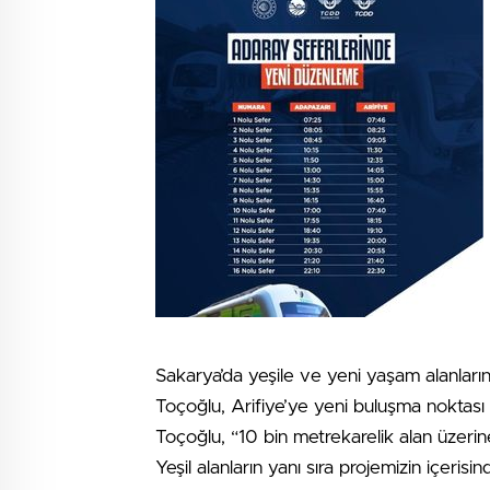
Sakarya’da yeşile ve yeni yaşam alanlar
Toçoğlu, Arifiye’ye yeni buluşma noktası k
Toçoğlu, “10 bin metrekarelik alan üzerine
Yeşil alanların yanı sıra projemizin içeris