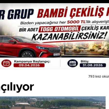
793 kez oku
çılıyor