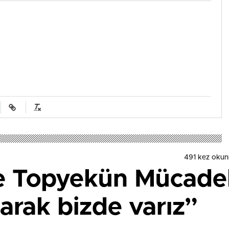
491 kez okun
le Topyekün Mücade
rak bizde varız”