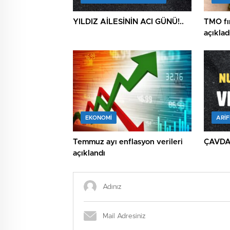
YILDIZ AİLESİNİN ACI GÜNÜ!..
TMO fın
açıklad
EKONOMİ
ARIF
Temmuz ayı enflasyon verileri
ÇAVDAR
açıklandı