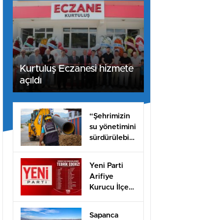
Kurtuluş Eczanesi hizmete
açıldı
“Şehrimizin
su yönetimini
sürdürülebilir
hale taşımak
için
Yeni Parti
çalışıyoruz”
Arifiye
Kurucu İlçe
Başkanı Basri
Erol oldu
Sapanca