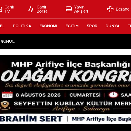
Canlı
Canlı
Yayın
Eczanel
TV
Borsa
Akışları
EL
POLİTİKA
EKONOMİ
EĞİTİM
SPOR
DÜNYA
T
 GÜNÜ!..