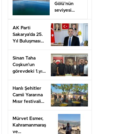
Gölü’nün
seviyesi
geçen yılın 11
santimetre
AK Parti
üzerinde
Sakarya’da 25.
Yıl Buluşması
Düzenlenecek
Sinan Taha
Coşkun’un
görevdeki 1.yılı
coşkuyla
kutlandı.
Hanlı Şehitler
Camii Yararına
Mısır festivali
düzenlendi
Mürvet Esmer,
Kahramanmaraş
ve