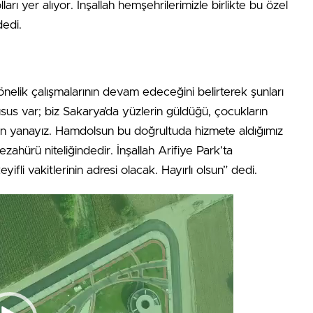
rı yer alıyor. İnşallah hemşehrilerimizle birlikte bu özel
dedi.
nelik çalışmalarının devam edeceğini belirterek şunları
usus var; biz Sakarya’da yüzlerin güldüğü, çocukların
den yanayız. Hamdolsun bu doğrultuda hizmete aldığımız
zahürü niteliğindedir. İnşallah Arifiye Park’ta
ifli vakitlerinin adresi olacak. Hayırlı olsun” dedi.