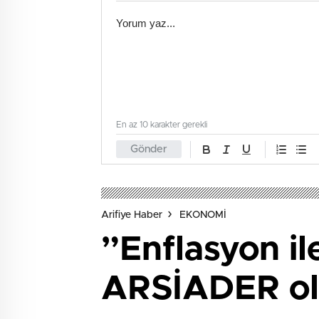
En az 10 karakter gerekli
Gönder
Arifiye Haber
EKONOMİ
”Enflasyon i
ARSİADER ola