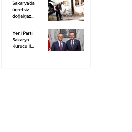
Sakarya’da
ücretsiz
doğalgaz
desteği için
başvurular
Yeni Parti
başladı
Sakarya
Kurucu İl
Başkanı olarak
görevlendirildi