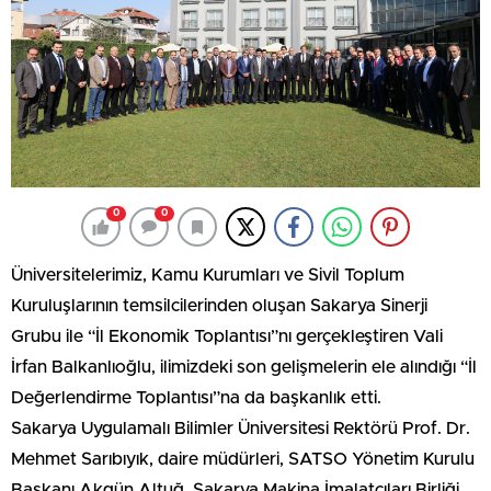
0
0
Üniversitelerimiz, Kamu Kurumları ve Sivil Toplum
Kuruluşlarının temsilcilerinden oluşan Sakarya Sinerji
Grubu ile “İl Ekonomik Toplantısı”nı gerçekleştiren Vali
İrfan Balkanlıoğlu, ilimizdeki son gelişmelerin ele alındığı “İl
Değerlendirme Toplantısı”na da başkanlık etti.
Sakarya Uygulamalı Bilimler Üniversitesi Rektörü Prof. Dr.
Mehmet Sarıbıyık, daire müdürleri, SATSO Yönetim Kurulu
Başkanı Akgün Altuğ, Sakarya Makina İmalatçıları Birliği