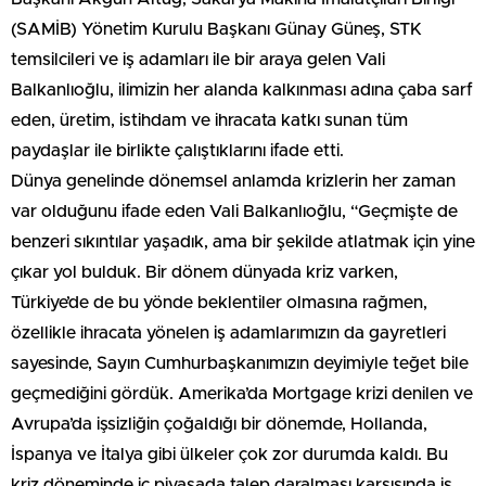
(SAMİB) Yönetim Kurulu Başkanı Günay Güneş, STK
temsilcileri ve iş adamları ile bir araya gelen Vali
Balkanlıoğlu, ilimizin her alanda kalkınması adına çaba sarf
eden, üretim, istihdam ve ihracata katkı sunan tüm
paydaşlar ile birlikte çalıştıklarını ifade etti.
Dünya genelinde dönemsel anlamda krizlerin her zaman
var olduğunu ifade eden Vali Balkanlıoğlu, “Geçmişte de
benzeri sıkıntılar yaşadık, ama bir şekilde atlatmak için yine
çıkar yol bulduk. Bir dönem dünyada kriz varken,
Türkiye’de de bu yönde beklentiler olmasına rağmen,
özellikle ihracata yönelen iş adamlarımızın da gayretleri
sayesinde, Sayın Cumhurbaşkanımızın deyimiyle teğet bile
geçmediğini gördük. Amerika’da Mortgage krizi denilen ve
Avrupa’da işsizliğin çoğaldığı bir dönemde, Hollanda,
İspanya ve İtalya gibi ülkeler çok zor durumda kaldı. Bu
kriz döneminde iç piyasada talep daralması karşısında iş