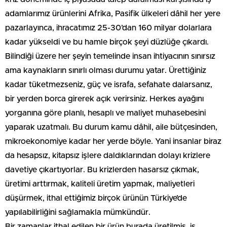
adamlarımız ürünlerini Afrika, Pasifik ülkeleri dâhil her yere
pazarlayınca, ihracatımız 25-30’dan 160 milyar dolarlara
kadar yükseldi ve bu hamle birçok şeyi düzlüğe çıkardı.
Bilindiği üzere her şeyin temelinde insan ihtiyacının sınırsız
ama kaynakların sınırlı olması durumu yatar. Ürettiğiniz
kadar tüketmezseniz, güç ve israfa, sefahate dalarsanız,
bir yerden borca girerek açık verirsiniz. Herkes ayağını
yorganına göre planlı, hesaplı ve maliyet muhasebesini
yaparak uzatmalı. Bu durum kamu dâhil, aile bütçesinden,
mikroekonomiye kadar her yerde böyle. Yani insanlar biraz
da hesapsız, kitapsız işlere daldıklarından dolayı krizlere
davetiye çıkartıyorlar. Bu krizlerden hasarsız çıkmak,
üretimi arttırmak, kaliteli üretim yapmak, maliyetleri
düşürmek, ithal ettiğimiz birçok ürünün Türkiye’de
yapılabilirliğini sağlamakla mümkündür.
Bir zamanlar ithal edilen bir ürün burada üretilmiş, iş