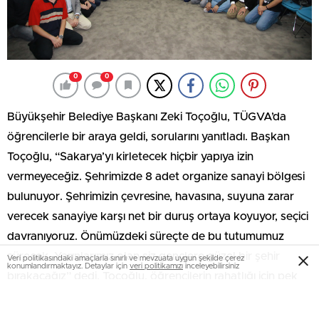
0
0
Büyükşehir Belediye Başkanı Zeki Toçoğlu, TÜGVA’da
öğrencilerle bir araya geldi, sorularını yanıtladı. Başkan
Toçoğlu, “Sakarya’yı kirletecek hiçbir yapıya izin
vermeyeceğiz. Şehrimizde 8 adet organize sanayi bölgesi
bulunuyor. Şehrimizin çevresine, havasına, suyuna zarar
verecek sanayiye karşı net bir duruş ortaya koyuyor, seçici
davranıyoruz. Önümüzdeki süreçte de bu tutumumuz
sürecek. Yarınlarımız olan siz gençlere güzel bir şehir
Veri politikasındaki amaçlarla sınırlı ve mevzuata uygun şekilde çerez
konumlandırmaktayız. Detaylar için
veri politikamızı
inceleyebilirsiniz
bırakacağız” dedi. Toçoğlu, öğrencilerin rahatlığı için pek
çok yatırımı hayata geçirdiklerini söyledi.