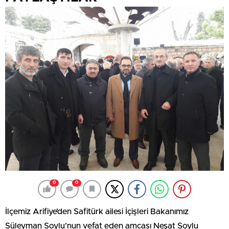
0
0
İlçemiz Arifiye’den Safitürk ailesi İçişleri Bakanımız
Süleyman Soylu’nun vefat eden amcası Neşat Soylu