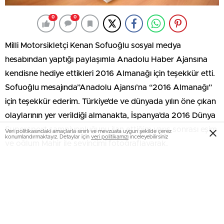
0
0
Milli Motorsikletçi Kenan Sofuoğlu sosyal medya
hesabından yaptığı paylaşımla Anadolu Haber Ajansına
kendisne hediye ettikleri 2016 Almanağı için teşekkür etti.
Sofuoğlu mesajında”Anadolu Ajansı’na “2016 Almanağı”
için teşekkür ederim. Türkiye’de ve dünyada yılın öne çıkan
olaylarının yer verildiği almanakta, İspanya’da 2016 Dünya
Supersport şampiyonluğunu ilan ettiğim yarış sonrası eşim
Veri politikasındaki amaçlarla sınırlı ve mevzuata uygun şekilde çerez
konumlandırmaktayız. Detaylar için
veri politikamızı
inceleyebilirsiniz
ve oğlum Mahir ile sevincimi fotoğraflayarak,
şampiyonluğuma tanıklık ettiler.