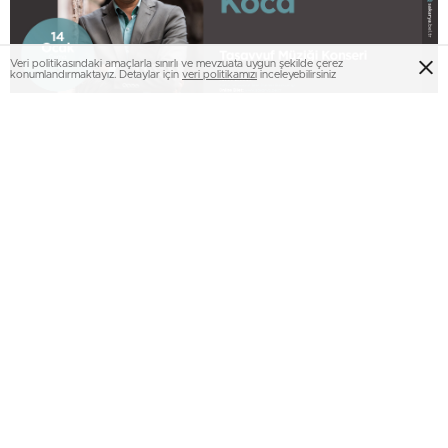
Veri politikasındaki amaçlarla sınırlı ve mevzuata uygun şekilde çerez
konumlandırmaktayız. Detaylar için
veri politikamızı
inceleyebilirsiniz
Sakarya Büyükşehir Belediyesi Ocak Kültür Sanat
Etkinlikleri Tasavvuf Müziği konseri ile devam edecek. 14
Ocak Cuma günü saat 19.00’da AKM’de gerçekleştirilecek
programda eserleri tasavvuf müziği sanatçısı Fatih Koca
icra edecek. Etkinliğin biletleri ise Kültür ve Sosyal İşler
Dairesi Başkanlığı ile
www.sakarya.bel.tr
adresinden temin
edilebilecek. Yapılan açıklamada, biletlerin sınırlı sayıda
kaldığı müzik dinletisine kültür sanat dostları davet edildi.