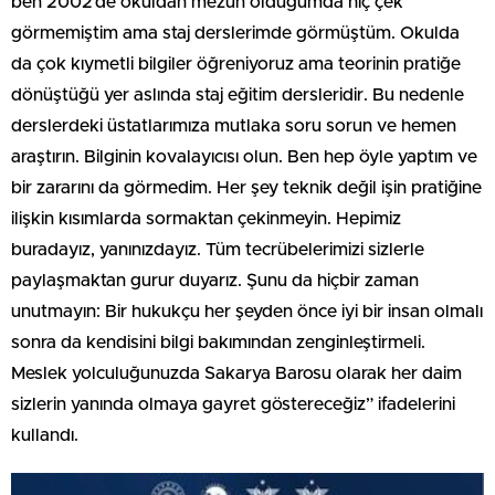
ben 2002’de okuldan mezun olduğumda hiç çek
görmemiştim ama staj derslerimde görmüştüm. Okulda
da çok kıymetli bilgiler öğreniyoruz ama teorinin pratiğe
dönüştüğü yer aslında staj eğitim dersleridir. Bu nedenle
derslerdeki üstatlarımıza mutlaka soru sorun ve hemen
araştırın. Bilginin kovalayıcısı olun. Ben hep öyle yaptım ve
bir zararını da görmedim. Her şey teknik değil işin pratiğine
ilişkin kısımlarda sormaktan çekinmeyin. Hepimiz
buradayız, yanınızdayız. Tüm tecrübelerimizi sizlerle
paylaşmaktan gurur duyarız. Şunu da hiçbir zaman
unutmayın: Bir hukukçu her şeyden önce iyi bir insan olmalı
sonra da kendisini bilgi bakımından zenginleştirmeli.
Meslek yolculuğunuzda Sakarya Barosu olarak her daim
sizlerin yanında olmaya gayret göstereceğiz” ifadelerini
kullandı.