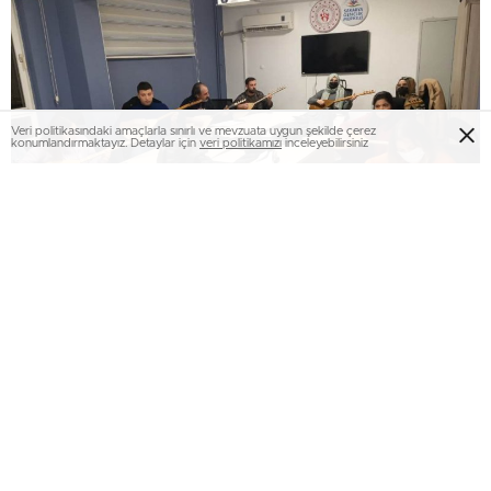
Veri politikasındaki amaçlarla sınırlı ve mevzuata uygun şekilde çerez
konumlandırmaktayız. Detaylar için
veri politikamızı
inceleyebilirsiniz
Her yıl yoğun katılımla gerçekleştirilen gençlik faaliyetleri,
bu dönemde kaldığı yerden aktif bir şekilde faaliyet
gösteriyor. Gençlik Merkezleri birbirinden farklı ve renkli
kurslarıyla, her biri bünyesinde 28 tane aktif kurs