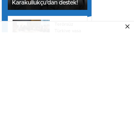
Karakullukçu’dan destek!
Terörsüz
Türkiye yasa
teklifi
komisyondan
geçti
Dünyanın
dört bir
yanından
misafirleri
ağırlayacak
MHP Arifiye
dev fuar için
İlçe Başkanı
geri sayım
İbrahim Sert
güven
tazeledi!
MHP Arifiye
İlçe Yeni
Yönetim