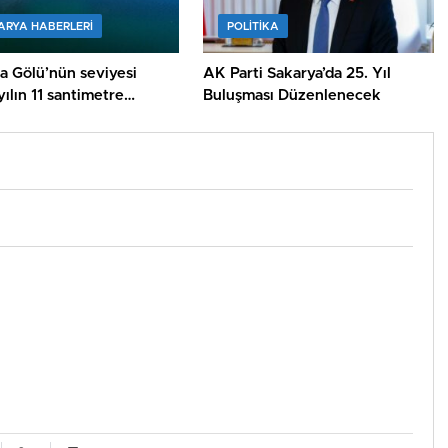
ARYA HABERLERI
POLİTİKA
a Gölü’nün seviyesi
AK Parti Sakarya’da 25. Yıl
ılın 11 santimetre
Buluşması Düzenlenecek
de