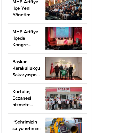
MHP Arifiye
İlçe Yeni
Yönetim
Kurulu listesi
belli oldu
MHP Arifiye
İlçede
Kongre
Heyecanı
başladı
Başkan
Karakullukçu
Sakaryaspor
yönetimini
ağırladı
Kurtuluş
Eczanesi
hizmete
açıldı
“Şehrimizin
su yönetimini