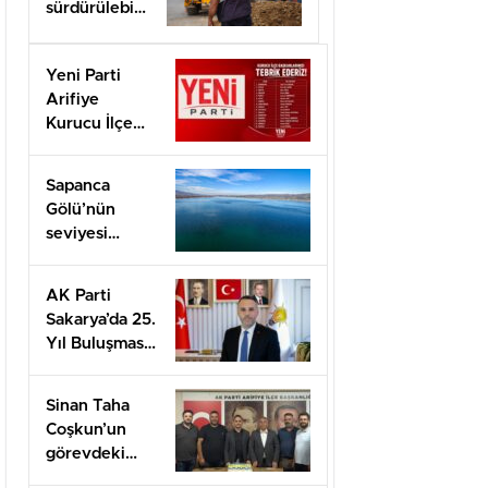
sürdürülebilir
hale taşımak
için
Yeni Parti
çalışıyoruz”
Arifiye
Kurucu İlçe
Başkanı Basri
Erol oldu
Sapanca
Gölü’nün
seviyesi
geçen yılın 11
santimetre
AK Parti
üzerinde
Sakarya’da 25.
Yıl Buluşması
Düzenlenecek
Sinan Taha
Coşkun’un
görevdeki
1.yılı coşkuyla