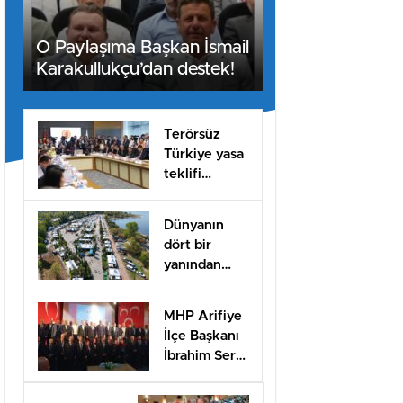
O Paylaşıma Başkan İsmail
Karakullukçu’dan destek!
Terörsüz
Türkiye yasa
teklifi
komisyondan
geçti
Dünyanın
dört bir
yanından
misafirleri
ağırlayacak
MHP Arifiye
dev fuar için
İlçe Başkanı
geri sayım
İbrahim Sert
güven
tazeledi!