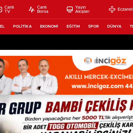
Canlı
Canlı
Yayın
Eczanel
TV
Borsa
Akışları
EL
POLİTİKA
EKONOMİ
EĞİTİM
SPOR
DÜNYA
T