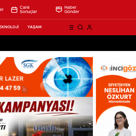
Canlı
Haber
er
Sonuçlar
Gönder
EKNOLOJİ
YAŞAM