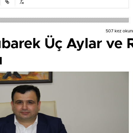
507 kez okun
arek Üç Aylar ve 
ı