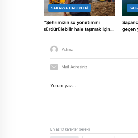
SAKARYA HABERLERI
SAK
“Şehrimizin su yönetimini
Sapanc
sürdürülebilir hale taşımak için
geçen y
çalışıyoruz”
üzerin
En az 10 karakter gerekli