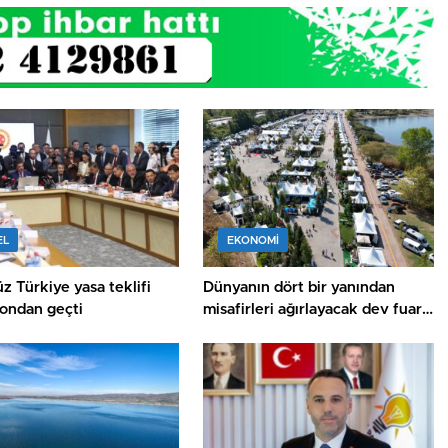
EL
EKONOMİ
z Türkiye yasa teklifi
Dünyanın dört bir yanından
ondan geçti
misafirleri ağırlayacak dev fuar
için geri sayım