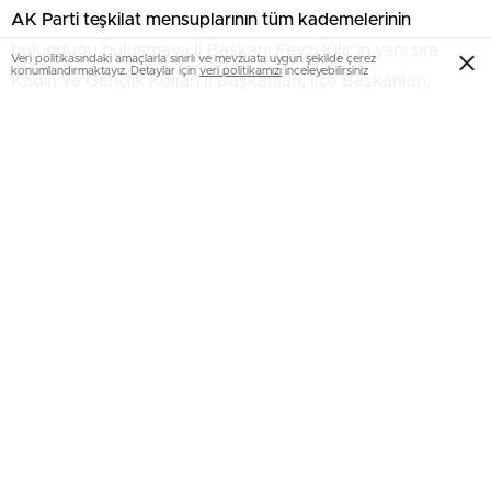
AK Parti teşkilat mensuplarının tüm kademelerinin
bulunduğu buluşmaya İl Başkanı Fevzi Kılıç’ın yanı sıra
Veri politikasındaki amaçlarla sınırlı ve mevzuata uygun şekilde çerez
konumlandırmaktayız. Detaylar için
veri politikamızı
inceleyebilirsiniz
Kadın ve Gençlik Kolları İl Başkanları, İlçe Başkanları,
Yönetim Kurulu Üyeleri, İlçe Belediye Başkanı ve çok
sayıda partili katıldı.
Toplantıda konuşan İl Başkanı Fevzi Kılıç: Birim Başkanları
toplantılarımız ile teşkilatımızın birlik ve beraberliğini
pekiştiriyor, 31 Mart yerel seçim süreci öncesinde yapılacak
çalışmalar hakkında istişare ve değerlendirme yapma
fırsatı buluyoruz.
29 Ekim Cumhuriyet Bayramı vurgusu ile konuşmalarına
başlayan Başkan Kılıç, yerel seçimlerin önemine değinerek
Genel Merkezin takvim sürecine ilişkin bu hafta açıklama
yapacağını belirtti. Kılıç, “AK Parti, Cumhuriyetimizi muasır