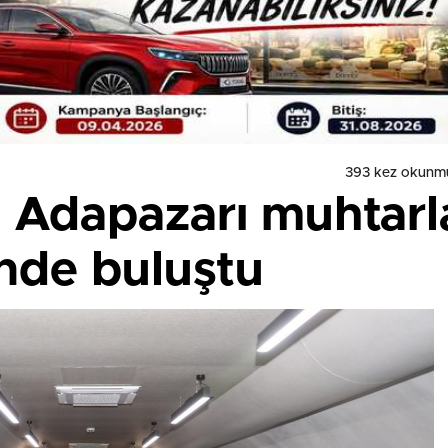
393 kez okunm
 Adapazarı muhtarla
’nde buluştu