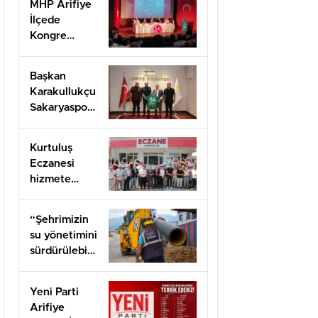
MHP Arifiye
oldu
İlçede
Kongre
Heyecanı
başladı
Başkan
Karakullukçu
Sakaryaspor
yönetimini
ağırladı
Kurtuluş
Eczanesi
hizmete
açıldı
“Şehrimizin
su yönetimini
sürdürülebilir
hale taşımak
için
Yeni Parti
çalışıyoruz”
Arifiye