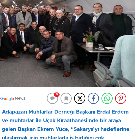
0
News
Adapazarı Muhtarlar Derneği Başkanı Erdal Erdem
ve muhtarlar ile Uçak Kıraathanesi’nde bir araya
gelen Başkan Ekrem Yüce, “
Sakarya’yı hedeflerine
ulaştırmak için muhtarlarla iş birliğini çok