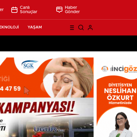
Canlı
Haber
er
Sonuçlar
Gönder
EKNOLOJİ
YAŞAM