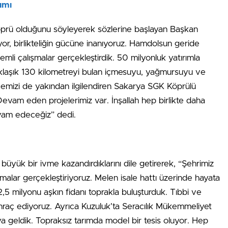
ımı
 köprü olduğunu söyleyerek sözlerine başlayan Başkan
r, birlikteliğin gücüne inanıyoruz. Hamdolsun geride
mli çalışmalar gerçekleştirdik. 50 milyonluk yatırımla
Yaklaşık 130 kilometreyi bulan içmesuyu, yağmursuyu ve
lçemizi de yakından ilgilendiren Sakarya SGK Köprülü
evam eden projelerimiz var. İnşallah hep birlikte daha
evam edeceğiz” dedi.
üyük bir ivme kazandırdıklarını dile getirerek, “Şehrimiz
alar gerçekleştiriyoruz. Melen isale hattı üzerinde hayata
,5 milyonu aşkın fidanı toprakla buluşturduk. Tıbbi ve
a ihraç ediyoruz. Ayrıca Kuzuluk’ta Seracılık Mükemmeliyet
 geldik. Topraksız tarımda model bir tesis oluyor. Hep