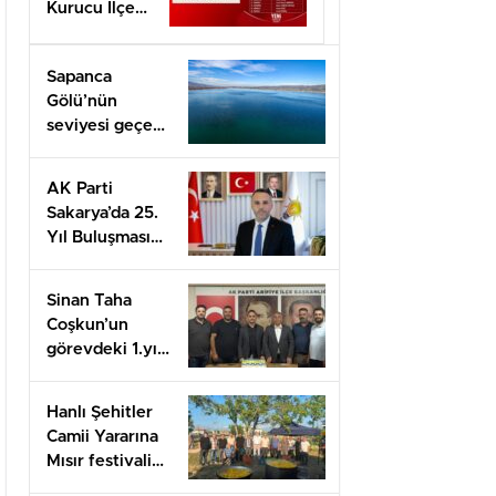
Kurucu İlçe
Başkanı Basri
Erol oldu
Sapanca
Gölü’nün
seviyesi geçen
yılın 11
santimetre
AK Parti
üzerinde
Sakarya’da 25.
Yıl Buluşması
Düzenlenecek
Sinan Taha
Coşkun’un
görevdeki 1.yılı
coşkuyla
kutlandı.
Hanlı Şehitler
Camii Yararına
Mısır festivali
düzenlendi