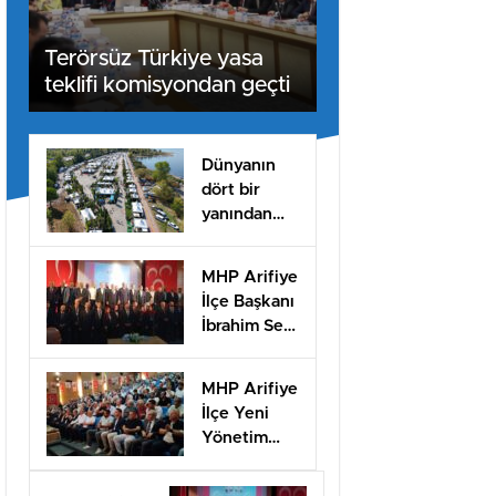
Terörsüz Türkiye yasa
teklifi komisyondan geçti
Dünyanın
dört bir
yanından
misafirleri
ağırlayacak
MHP Arifiye
dev fuar
İlçe Başkanı
için geri
İbrahim Sert
sayım
güven
tazeledi!
MHP Arifiye
İlçe Yeni
Yönetim
Kurulu
listesi belli