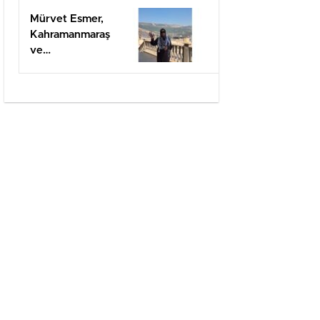
Mürvet Esmer,
Kahramanmaraş
ve
Gaziantep’ten
Arifiye’lilere
mesaj
gönderdi.