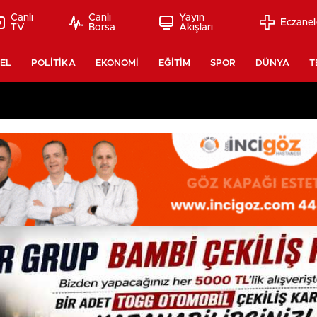
Canlı
Canlı
Yayın
Eczanel
TV
Borsa
Akışları
EL
POLİTİKA
EKONOMİ
EĞİTİM
SPOR
DÜNYA
T