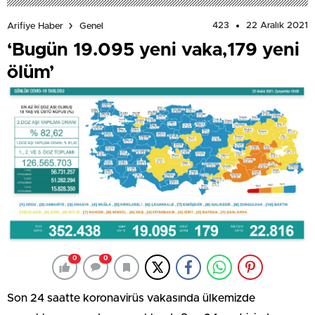
423
22 Aralık 2021
Arifiye Haber
Genel
‘Bugün 19.095 yeni vaka,179 yeni
ölüm’
0
0
Son 24 saatte koronavirüs vakasında ülkemizde