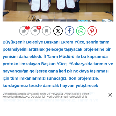
0
0
Büyükşehir Belediye Başkanı Ekrem Yüce, şehrin tarım
potansiyelini artırarak geleceğe taşıyacak projelerine bir
yenisini daha ekledi. İl Tarım Müdürü ile bu kapsamda
protokol imzalayan Başkan Yüce, “Sakarya’da tarımın ve
hayvancılığın gelişerek daha ileri bir noktaya taşınması
için tüm imkânlarımızı sunacağız. Son projemizle,
kurduğumuz tesiste damızlık hayvan yetiştirecek
vatandaşlarımıza hayvan temin edip bakanlığın
Veri politikasındaki amaçlarla sınırlı ve mevzuata uygun şekilde çerez
konumlandırmaktayız. Detaylar için
veri politikamızı
inceleyebilirsiniz
hibesinden yararlanmasını sağlıyoruz. Tarımın ve
hayvancılığın her kolunda vatandaşımızın yanındayız”
dedi. Proje, hayvancılık sektörüne destek anlamında