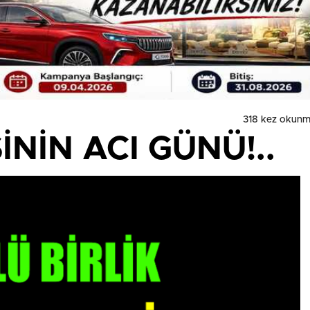
318 kez okunm
İNİN ACI GÜNÜ!..