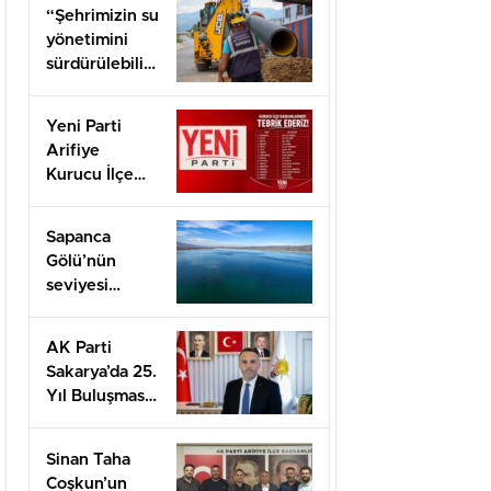
“Şehrimizin su
yönetimini
sürdürülebilir
hale taşımak
için
Yeni Parti
çalışıyoruz”
Arifiye
Kurucu İlçe
Başkanı Basri
Erol oldu
Sapanca
Gölü’nün
seviyesi
geçen yılın 11
santimetre
AK Parti
üzerinde
Sakarya’da 25.
Yıl Buluşması
Düzenlenecek
Sinan Taha
Coşkun’un