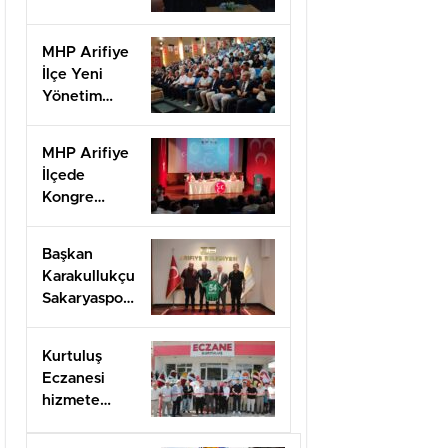
güven
tazeledi!
MHP Arifiye
İlçe Yeni
Yönetim
Kurulu listesi
belli oldu
MHP Arifiye
İlçede
Kongre
Heyecanı
başladı
Başkan
Karakullukçu
Sakaryaspor
yönetimini
ağırladı
Kurtuluş
Eczanesi
hizmete
açıldı