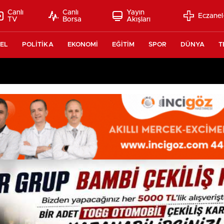
Canlı
Canlı
Yayın
Eczanel
TV
Borsa
Akışları
EL
POLİTİKA
EKONOMİ
EĞİTİM
SPOR
DÜNYA
T