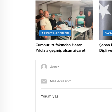
ARIFIYE HABERLERI
YAŞ
Cumhur İttifakından Hasan
Şaban D
Yıldız’a geçmiş olsun ziyareti
Dişli ve