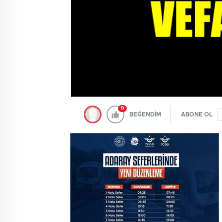
0
BEĞENDİM
ABONE OL