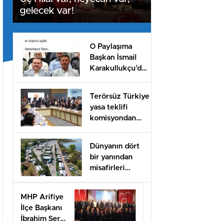
gelecek var!
O Paylaşıma
Başkan İsmail
Karakullukçu’dan
destek!
Terörsüz Türkiye
yasa teklifi
komisyondan
geçti
Dünyanın dört
bir yanından
misafirleri
ağırlayacak dev
fuar için geri
MHP Arifiye
sayım
İlçe Başkanı
İbrahim Sert