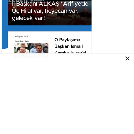
İl Başkanı ALKAŞ ”Arifiye’de
Üç Hilal var, heyecan var,
gelecek var!
O Paylaşıma
Başkan İsmail
Karakullukçu’dan
destek!
Terörsüz Türkiye
yasa teklifi
komisyondan
geçti
Dünyanın dört
bir yanından
misafirleri
ağırlayacak dev
fuar için geri
MHP Arifiye
sayım