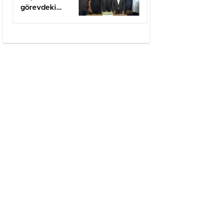
görevdeki
1.yılı coşkuyla
kutlandı.