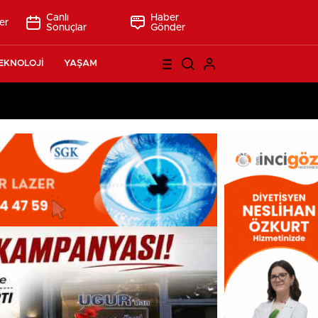
Canlı
Haber
er
Sonuçlar
Gönder
EKNOLOJİ
YAŞAM