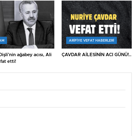
AM
ARIFIYE VEFAT HABERLERI
işli’nin ağabey acısı, Ali
ÇAVDAR AİLESİNİN ACI GÜNÜ!..
fat etti!