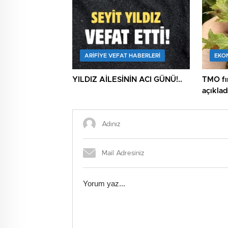
ARIFIYE VEFAT HABERLERI
EKO
YILDIZ AİLESİNİN ACI GÜNÜ!..
TMO fın
açıklad