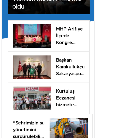
oldu
MHP Arifiye
İlçede
Kongre
Heyecanı
başladı
Başkan
Karakullukçu
Sakaryaspor
yönetimini
ağırladı
Kurtuluş
Eczanesi
hizmete
açıldı
“Şehrimizin su
yönetimini
sürdürülebilir