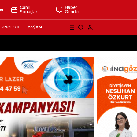
Canlı
Haber
er
Sonuçlar
Gönder
EKNOLOJİ
YAŞAM