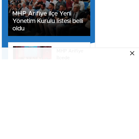
MHP Arifiye İlçe Yeni
Yönetim Kurulu listesi belli
oldu
MHP Arifiye
İlçede
Kongre
Heyecanı
başladı
Başkan
Karakullukçu
Sakaryaspor
yönetimini
ağırladı
Kurtuluş
Eczanesi
hizmete
açıldı