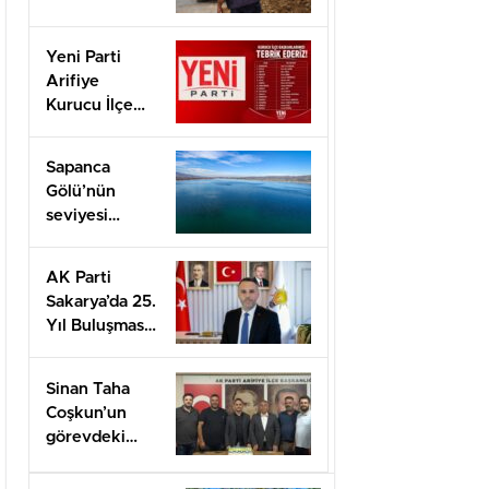
hale taşımak
için
Yeni Parti
çalışıyoruz”
Arifiye
Kurucu İlçe
Başkanı Basri
Erol oldu
Sapanca
Gölü’nün
seviyesi
geçen yılın 11
santimetre
AK Parti
üzerinde
Sakarya’da 25.
Yıl Buluşması
Düzenlenecek
Sinan Taha
Coşkun’un
görevdeki
1.yılı coşkuyla
kutlandı.