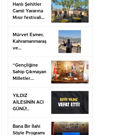
Hanlı Şehitler
Camii Yararına
Mısır festivali
düzenlendi
Mürvet Esmer,
Kahramanmaraş
ve
Gaziantep’ten
Arifiye’lilere
“Gençliğine
mesaj
Sahip Çıkmayan
gönderdi.
Milletler
Geleceğini İnşa
Edemez”
YILDIZ
AİLESİNİN ACI
GÜNÜ!..
Bana Bir İlahi
Söyle Programı