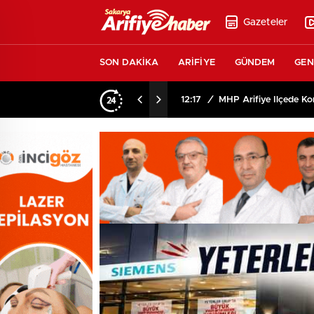
Gazeteler
SON DAKİKA
ARİFİYE
GÜNDEM
GEN
du
12:17
/
MHP Arifiye İlçede Ko