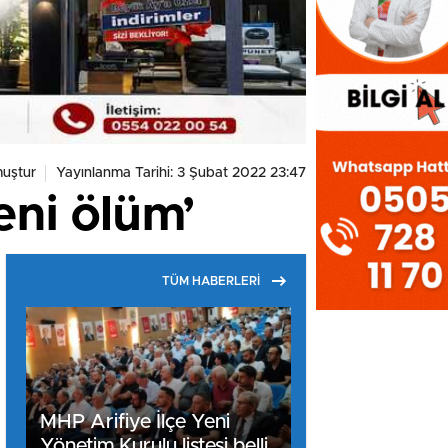
uştur
Yayınlanma Tarihi: 3 Şubat 2022 23:47
eni ölüm’
TÜM HABERLERİ
MHP Arifiye İlçe Yeni
Yönetim Kurulu listesi belli