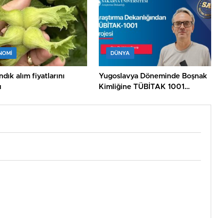
NOMİ
DÜNYA
dık alım fiyatlarını
Yugoslavya Döneminde Boşnak
ı
Kimliğine TÜBİTAK 1001
Desteği