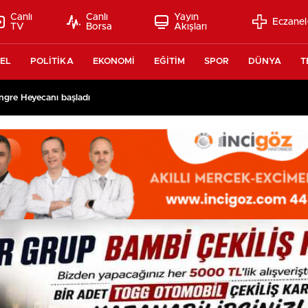
Canlı
Canlı
Yayın
Eczanel
TV
Borsa
Akışları
EL
POLİTİKA
EKONOMİ
EĞİTİM
SPOR
DÜNYA
T
ngre Heyecanı başladı