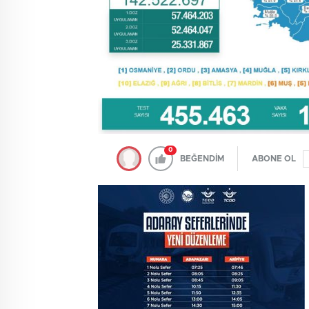
0
BEĞENDİM
ABONE OL