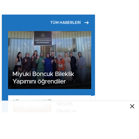
TÜM HABERLERİ
Miyuki Boncuk Bileklik
Yapımını öğrendiler
SESOB,
Ulusal ve
Uluslararası
Projeler İçin
İş Birliği
Yugoslavya
Ağını