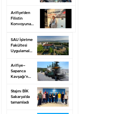
felaketin
yıldönümü
Arifiye’den
olan 17
Filistin
Ağustos
Konvoyuna
dahil oldu
SAU İşletme
Fakültesi
Uygulamalı
Eğitimle İş
Dünyasına
Arifiye–
Hazırlıyor
Sapanca
Kavşağı’nda
onarım
çalışması
Stajını BİK
Sakarya’da
tamamladı