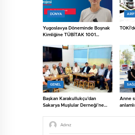
DÜNYA
ARIF
Yugoslavya Döneminde Boşnak
TOKİ’de
Kimliğine TÜBİTAK 1001
Desteği
GENEL
SAĞL
Başkan Karakullukçu’dan
Anne sü
Sakarya Muşlular Derneği’ne
anlaml
ziyaret