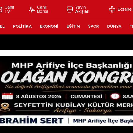
Canlı
Canlı
Yayın
Eczanel
TV
Borsa
Akışları
EL
POLİTİKA
EKONOMİ
EĞİTİM
SPOR
DÜNYA
T