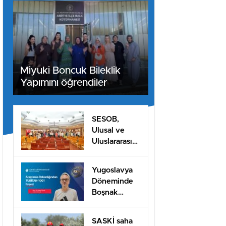
Miyuki Boncuk Bileklik
Yapımını öğrendiler
SESOB,
Ulusal ve
Uluslararası
Projeler İçin
İş Birliği
Yugoslavya
Ağını
Döneminde
Güçlendiriyor
Boşnak
Kimliğine
TÜBİTAK
SASKİ saha
1001 Desteği