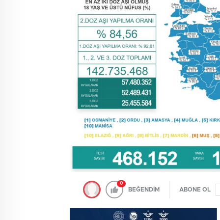
0
BEĞENDİM
ABONE OL