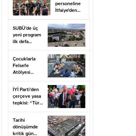
personeline
İtfaiye’den
uygulamalı
güvenlik
SUBÜ’de üç
eğitimi
yeni program
ilk defa
öğrenci
alacak
Çocuklarla
Felsefe
Atölyesi
kapılarını açtı
İYİ Parti’den
çerçeve yasa
tepkisi: “Türk
milletine
hesap
Tarihi
vereceksiniz”
dönüşümde
kritik gün