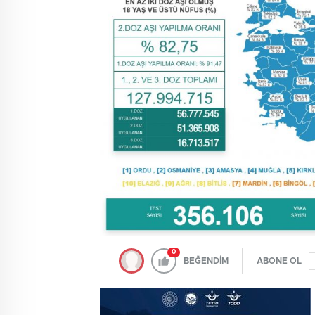
0
BEĞENDİM
ABONE OL