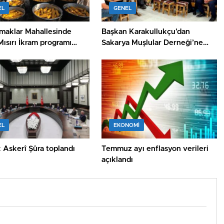
EL
GENEL
maklar Mahallesinde
Başkan Karakullukçu’dan
ısırı İkram programı
Sakarya Muşlular Derneği’ne
endi
ziyaret
EL
EKONOMİ
 Askerî Şûra toplandı
Temmuz ayı enflasyon verileri
açıklandı