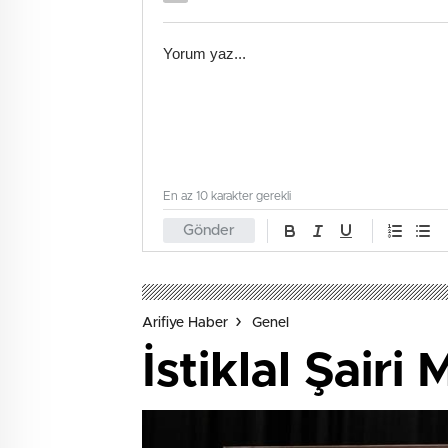
En az 10 karakter gerekli
Gönder
Arifiye Haber
Genel
İstiklal Şair