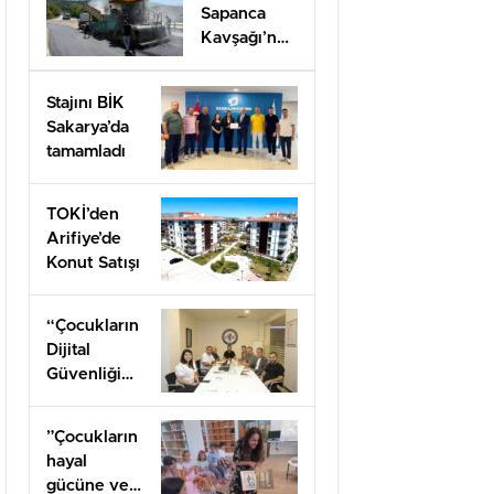
Sapanca
Kavşağı’nda
onarım
çalışması
Stajını BİK
Sakarya’da
tamamladı
TOKİ’den
Arifiye’de
Konut Satışı
“Çocukların
Dijital
Güvenliği
Öncelik
Olmalı”
”Çocukların
hayal
gücüne ve