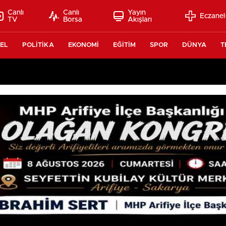
Canlı
Canlı
Yayın
Eczanel
TV
Borsa
Akışları
EL
POLİTİKA
EKONOMİ
EĞİTİM
SPOR
DÜNYA
T