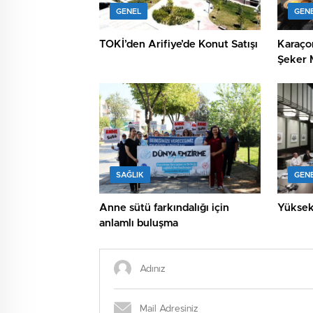
GENEL
GEN
TOKİ’den Arifiye’de Konut Satışı
Karaço
Şeker M
düzenl
SAĞLIK
GEN
Anne sütü farkındalığı için
Yüksek
anlamlı buluşma