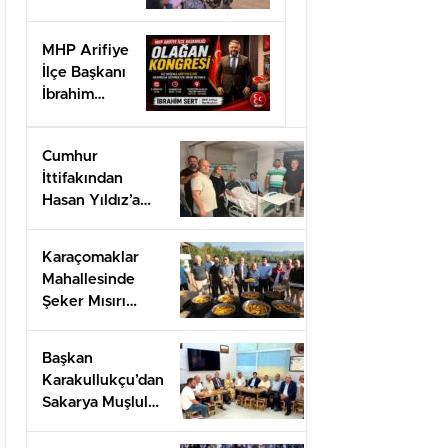
doğa
sevgisine
MHP Arifiye
ev sahipliği
İlçe Başkanı
yaptı.”
İbrahim
SERT’ten
Kongre
Cumhur
daveti
İttifakından
Hasan Yıldız’a
geçmiş olsun
ziyareti
Karaçomaklar
Mahallesinde
Şeker Mısırı
İkram programı
düzenlendi
Başkan
Karakullukçu’dan
Sakarya Muşlular
Derneği’ne
ziyaret