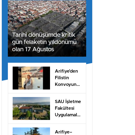
Tarihi dönüşümde kritik
gün felaketin yıldönümü
olan 17 Ağustos
Arifiye’den
Filistin
Konvoyuna
dahil oldu
SAU İşletme
Fakültesi
Uygulamalı
Eğitimle İş
Dünyasına
Arifiye–
Hazırlıyor