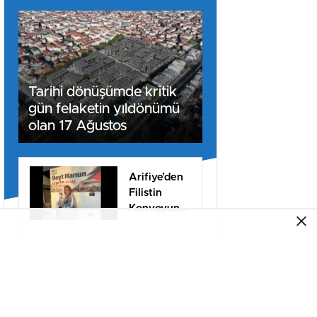
Tarihi dönüşümde kritik
gün felaketin yıldönümü
olan 17 Ağustos
Arifiye’den
Filistin
Konvoyuna
dahil oldu
SAU İşletme
Fakültesi
Uygulamalı
Eğitimle İş
Dünyasına