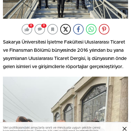
0
0
Sakarya Üniversitesi İşletme Fakültesi Uluslararası Ticaret
ve Finansman Bölümü bünyesinde 2016 yılından bu yana
yayımlanan Uluslararası Ticaret Dergisi, iş dünyasının önde
gelen isimleri ve girişimcilerle röportajlar gerçekleştiriyor.
Veri politikasındaki amaçlarla sınırlı ve mevzuata uygun şekilde çerez
konumlandırmaktayız. Detaylar için
veri politikamızı
inceleyebilirsiniz