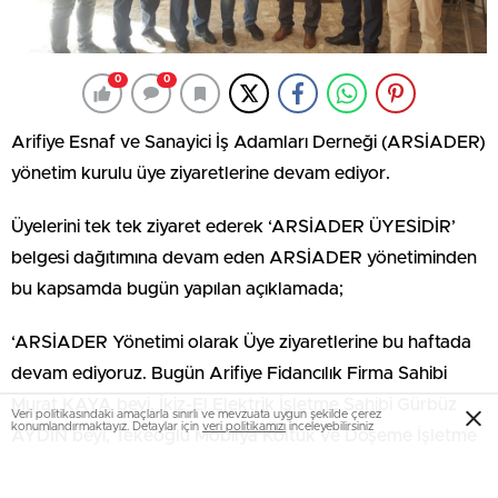
0
0
Arifiye Esnaf ve Sanayici İş Adamları Derneği (ARSİADER)
yönetim kurulu üye ziyaretlerine devam ediyor.
Üyelerini tek tek ziyaret ederek ‘ARSİADER ÜYESİDİR’
belgesi dağıtımına devam eden ARSİADER yönetiminden
bu kapsamda bugün yapılan açıklamada;
‘ARSİADER Yönetimi olarak Üye ziyaretlerine bu haftada
devam ediyoruz. Bugün Arifiye Fidancılık Firma Sahibi
Murat KAYA beyi, İkiz-El Elektrik İşletme Sahibi Gürbüz
Veri politikasındaki amaçlarla sınırlı ve mevzuata uygun şekilde çerez
konumlandırmaktayız. Detaylar için
veri politikamızı
inceleyebilirsiniz
AYDIN beyi, Tekeoğlu Mobilya Koltuk ve Döşeme İşletme
Sahibi Murat TEK beyi, Emin Usta Tır Motor ve bakım