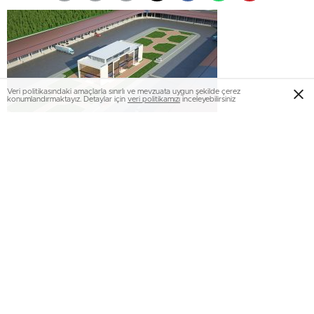
Veri politikasındaki amaçlarla sınırlı ve mevzuata uygun şekilde çerez
konumlandırmaktayız. Detaylar için
veri politikamızı
inceleyebilirsiniz
Sakarya Büyükşehir Belediye Başkanı Zeki Toçoğlu,
Sakarya ve bölgesine hizmet sunacak Toptan Sebze ve
Meyve Hali Kompleksinde devam eden çalışmaları AK
Parti Sakarya Milletvekili Ayhan Sefer Üstün ile birlikte
inceledi.
Sakarya Hal İşletmeciliği İnşaat Tic. Anonim Şirketi
Yönetim Kurulu Başkanı Tahsin Çuhadar’ın da yer aldığı
incelemede Başkan Toçoğlu ve Milletvekili Üstün devam