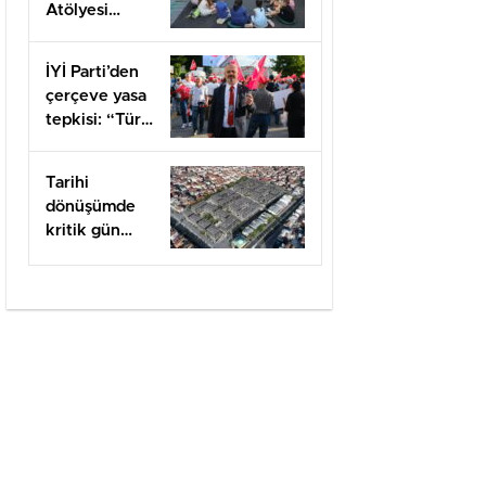
Atölyesi
kapılarını açtı
İYİ Parti’den
çerçeve yasa
tepkisi: “Türk
milletine
hesap
Tarihi
vereceksiniz”
dönüşümde
kritik gün
felaketin
yıldönümü
olan 17
Ağustos