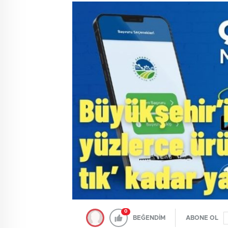
0
BEĞENDİM
ABONE OL