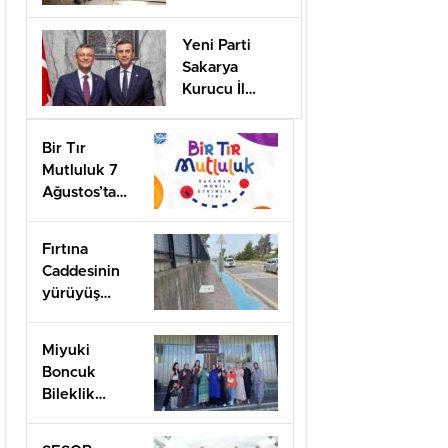
desteği için
başvurular
Yeni Parti
başladı
Sakarya
Kurucu İl
Başkanı olarak
görevlendirildi
Bir Tır
Mutluluk 7
Ağustos’ta
Arifiye’de!
Fırtına
Caddesinin
yürüyüş
yolları ilgi
bekliyor!
Miyuki
Boncuk
Bileklik
Yapımını
öğrendiler