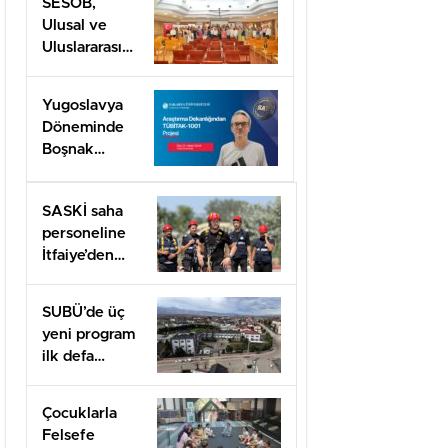
SESOB,
Ulusal ve
Uluslararası
Projeler İçin
İş Birliği
Yugoslavya
Ağını
Döneminde
Güçlendiriyor
Boşnak
Kimliğine
TÜBİTAK
SASKİ saha
1001 Desteği
personeline
İtfaiye’den
uygulamalı
güvenlik
SUBÜ’de üç
eğitimi
yeni program
ilk defa
öğrenci
alacak
Çocuklarla
Felsefe