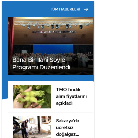
TÜM HABERLERİ
Bana Bir İlahi Söyle
Programı Düzenlendi
TMO fındık
alım fiyatlarını
açıkladı
Sakarya’da
ücretsiz
doğalgaz