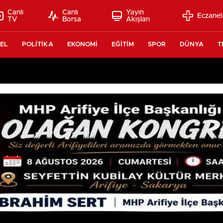
Canlı
Canlı
Yayın
Eczanel
TV
Borsa
Akışları
EL
POLİTİKA
EKONOMİ
EĞİTİM
SPOR
DÜNYA
T