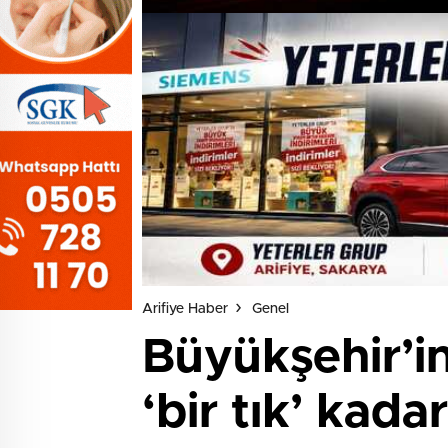
Arifiye Haber
Genel
Büyükşehir’in
‘bir tık’ kada