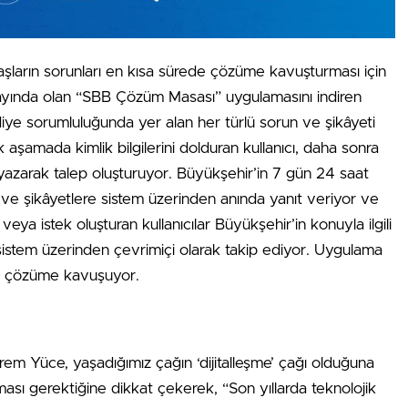
daşların sorunları en kısa sürede çözüme kavuşturması için
yayında olan “SBB Çözüm Masası” uygulamasını indiren
diye sorumluluğunda yer alan her türlü sorun ve şikâyeti
lk aşamada kimlik bilgilerini dolduran kullanıcı, daha sonra
yazarak talep oluşturuyor. Büyükşehir’in 7 gün 24 saat
 ve şikâyetlere sistem üzerinden anında yanıt veriyor ve
eya istek oluşturan kullanıcılar Büyükşehir’in konuyla ilgili
sistem üzerinden çevrimiçi olarak takip ediyor. Uygulama
mle çözüme kavuşuyor.
m Yüce, yaşadığımız çağın ‘dijitalleşme’ çağı olduğuna
ması gerektiğine dikkat çekerek, “Son yıllarda teknolojik