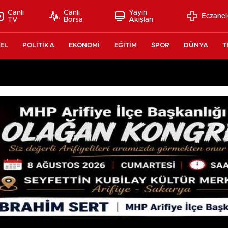
Canlı
Canlı
Yayın
Eczanel
TV
Borsa
Akışları
EL
POLİTİKA
EKONOMİ
EĞİTİM
SPOR
DÜNYA
T