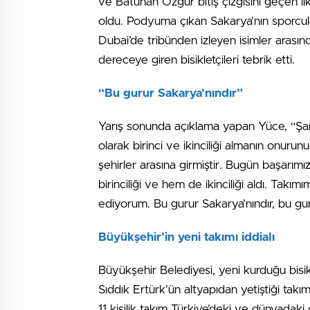
ve Batuhan Özgür bitiş çizgisini geçen ilk
oldu. Podyuma çıkan Sakarya’nın sporcula
Dubai’de tribünden izleyen isimler arasın
dereceye giren bisikletçileri tebrik etti.
“Bu gurur Sakarya’nındır”
Yarış sonunda açıklama yapan Yüce, “Şam
olarak birinci ve ikinciliği almanın onurun
şehirler arasına girmiştir. Bugün başarımı
birinciliği ve hem de ikinciliği aldı. Takı
ediyorum. Bu gurur Sakarya’nındır, bu guru
Büyükşehir’in yeni takımı iddialı
Büyükşehir Belediyesi, yeni kurduğu bisik
Sıddık Ertürk’ün altyapıdan yetiştiği tak
11 kişilik takım Türkiye’deki ve dünyadak