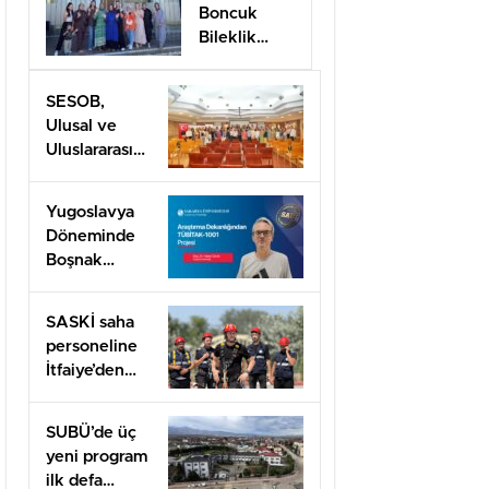
Boncuk
Bileklik
Yapımını
öğrendiler
SESOB,
Ulusal ve
Uluslararası
Projeler İçin
İş Birliği
Yugoslavya
Ağını
Döneminde
Güçlendiriyor
Boşnak
Kimliğine
TÜBİTAK
SASKİ saha
1001 Desteği
personeline
İtfaiye’den
uygulamalı
güvenlik
SUBÜ’de üç
eğitimi
yeni program
ilk defa