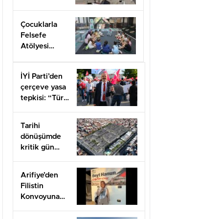
öğrenci
alacak
Çocuklarla
Felsefe
Atölyesi
kapılarını açtı
İYİ Parti’den
çerçeve yasa
tepkisi: “Türk
milletine
hesap
Tarihi
vereceksiniz”
dönüşümde
kritik gün
felaketin
yıldönümü
Arifiye’den
olan 17
Filistin
Ağustos
Konvoyuna
dahil oldu