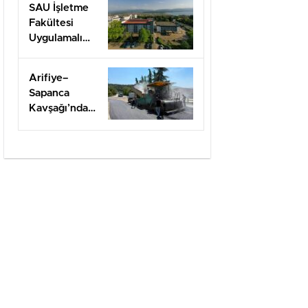
SAU İşletme
Fakültesi
Uygulamalı
Eğitimle İş
Dünyasına
Arifiye–
Hazırlıyor
Sapanca
Kavşağı’nda
onarım
çalışması