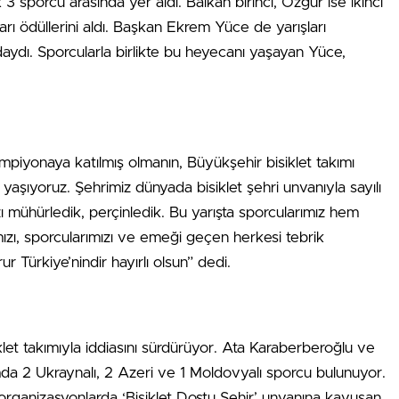
 3 sporcu arasında yer aldı. Balkan birinci, Özgür ise ikinci
rı ödüllerini aldı. Başkan Ekrem Yüce de yarışları
daydı. Sporcularla birlikte bu heyecanı yaşayan Yüce,
piyonaya katılmış olmanın, Büyükşehir bisiklet takımı
u yaşıyoruz. Şehrimiz dünyada bisiklet şehri unvanıyla sayılı
zı mühürledik, perçinledik. Bu yarışta sporcularımız hem
mımızı, sporcularımızı ve emeği geçen herkesi tebrik
r Türkiye’nindir hayırlı olsun” dedi.
let takımıyla iddiasını sürdürüyor. Ata Karaberberoğlu ve
ımda 2 Ukraynalı, 2 Azeri ve 1 Moldovyalı sporcu bulunuyor.
i organizasyonlarda ‘Bisiklet Dostu Şehir’ unvanına kavuşan