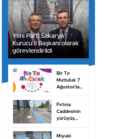
Yeni Parti Sakarya
Kurucu İl Başkanı olarak
görevlendirildi
Bir Tır
Mutluluk 7
Ağustos’ta
Arifiye’de!
Fırtına
Caddesinin
yürüyüş
yolları ilgi
bekliyor!
Miyuki