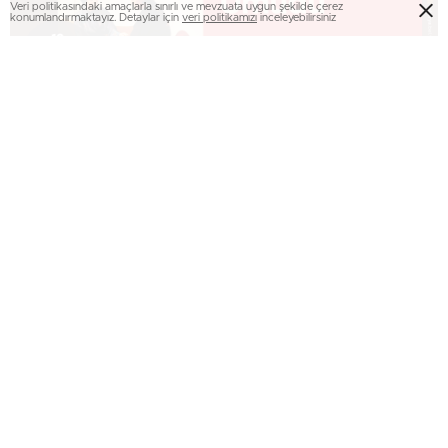
Veri politikasındaki amaçlarla sınırlı ve mevzuata uygun şekilde çerez
konumlandırmaktayız. Detaylar için
veri politikamızı
inceleyebilirsiniz
Sakarya Büyükşehir Belediyesi Kültür ve Sosyal İşler
Dairesi Başkanlığı tarafından her ay düzenlenen kültür
sanat programları kaldığı yerden devam ediyor. 12 Ocak
Çarşamba günü ‘Hayatın Umudu’ isimli tiyatro oyunu,
AKM’de saat 19.00’da sahne alacak. KABET(Kaynarca
Belediye Tiyatrosu) tarafından sanatseverler ile buluşacak
oyuna katılım biletlidir. Kültür Dairesinden yapılan
açıklamada, “kültürün ve sanatın bir arada olduğu, her
zaman yeniliklere açık programlarımız ile vatandaşlarımızı
bir araya getirmeye devam edeceğiz” denildi.