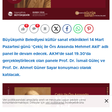
0
0
Büyükşehir Belediyesi kültür sanat etkinlikleri 14 Mart
Pazartesi günü ‘Çekiç ile Örs Arasında Mehmet Akif’ adlı
panel ile devam edecek. AKM’de saat 19.30’da
gerçekleştirilecek olan panele Prof. Dr. İsmail Güleç ve
Prof. Dr. Ahmet Güner Sayar konuşmacı olarak
katılacak.
Veri politikasındaki amaçlarla sınırlı ve mevzuata uygun şekilde çerez
konumlandırmaktayız. Detaylar için
veri politikamızı
inceleyebilirsiniz