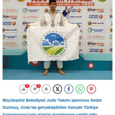
0
0
Büyükşehir Belediyesi Judo Takımı sporcusu Sedat
Durmuş, Ordu’da gerçekleştirilen Gençler Türkiye
Şampiyonası’nda gümüş madalyanın sahibi oldu.