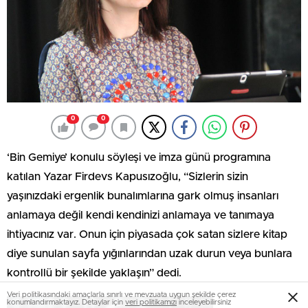
0
0
‘Bin Gemiye’ konulu söyleşi ve imza günü programına
katılan Yazar Firdevs Kapusızoğlu, “Sizlerin sizin
yaşınızdaki ergenlik bunalımlarına gark olmuş insanları
anlamaya değil kendi kendinizi anlamaya ve tanımaya
ihtiyacınız var. Onun için piyasada çok satan sizlere kitap
diye sunulan sayfa yığınlarından uzak durun veya bunlara
kontrollü bir şekilde yaklaşın” dedi.
Veri politikasındaki amaçlarla sınırlı ve mevzuata uygun şekilde çerez
konumlandırmaktayız. Detaylar için
veri politikamızı
inceleyebilirsiniz