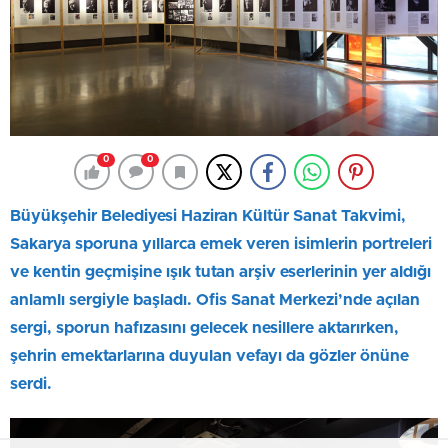
0
0
Büyükşehir Belediyesi Haziran Kültür Sanat Takvimi,
Sakarya sporuna yıllarca emek veren isimlerin portreleri
ve kentin geçmişine ışık tutan arşiv eserlerinin yer aldığı
anlamlı sergiyle başladı. Ofis Sanat Merkezi’nde açılan
sergi, sporun hafızasını gelecek nesillere aktarırken,
şehrin emektarlarına duyulan vefayı da gözler önüne
serdi.