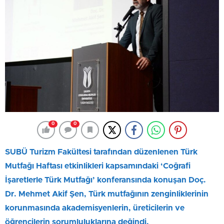
0
0
SUBÜ Turizm Fakültesi tarafından düzenlenen Türk
Mutfağı Haftası etkinlikleri kapsamındaki ‘Coğrafi
İşaretlerle Türk Mutfağı’ konferansında konuşan Doç.
Dr. Mehmet Akif Şen, Türk mutfağının zenginliklerinin
korunmasında akademisyenlerin, üreticilerin ve
öğrencilerin sorumluluklarına değindi.