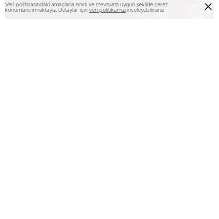
Veri politikasındaki amaçlarla sınırlı ve mevzuata uygun şekilde çerez
konumlandırmaktayız. Detaylar için
veri politikamızı
inceleyebilirsiniz
Sakarya Büyükşehir Belediyesi, Haziran Kültür Sanat
Takvimi ‘Portreler: Sakarya’nın Spor Emektarları No.2’ adlı
sergiyle başladı.
Ofis Sanat Merkezi’nde düzenlenen sergide Sakarya’da
futbol başta olmak üzere basketbol, voleybol, güreş,