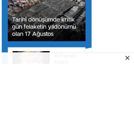
Tarihi dönüşümde kritik
gün felaketin yıldönümü
olan 17 Ağustos
Arifiye’den
Filistin
Konvoyuna
dahil oldu
SAU İşletme
Fakültesi
Uygulamalı
Eğitimle İş
Dünyasına
Arifiye–
Hazırlıyor
Sapanca
Kavşağı’nda