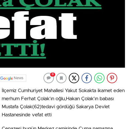
0
News
İlçemiz Cumhuriyet Mahallesi Yakut Sokakta ikamet eden
merhum Ferhat Çolak’ın oğlu,Hakan Çolak’ın babası
Mustafa Çolak(62)tedavi gördüğü Sakarya Devlet
Hastanesinde vefat etti
Cenazesi bugün Merkez camisinde Cuma namazına