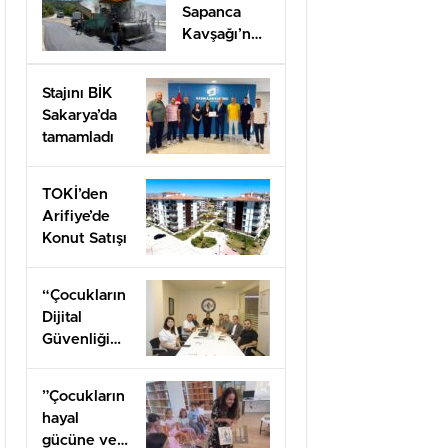
Sapanca
Kavşağı’nda
onarım
çalışması
Stajını BİK
Sakarya’da
tamamladı
TOKİ’den
Arifiye’de
Konut Satışı
“Çocukların
Dijital
Güvenliği
Öncelik
Olmalı”
”Çocukların
hayal
gücüne ve