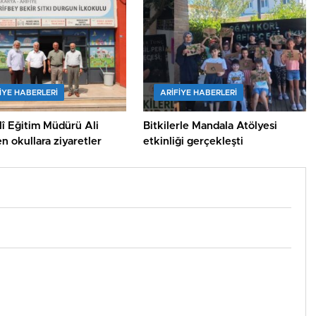
IYE HABERLERI
ARIFIYE HABERLERI
llî Eğitim Müdürü Ali
Bitkilerle Mandala Atölyesi
n okullara ziyaretler
etkinliği gerçekleşti