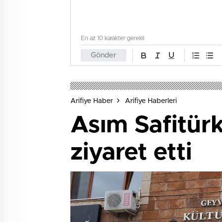
En az 10 karakter gerekli
Gönder
Arifiye Haber
Arifiye Haberleri
Asım Safitü
ziyaret etti