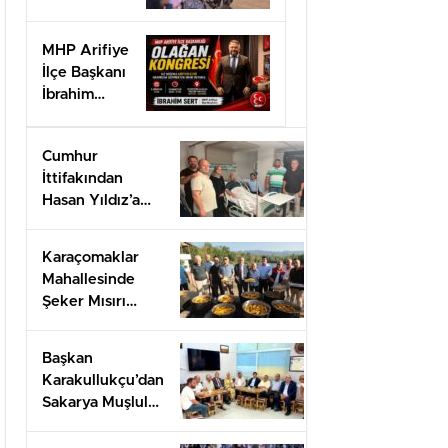
doğa
sevgisine
MHP Arifiye
ev sahipliği
İlçe Başkanı
yaptı.”
İbrahim
SERT’ten
Kongre
Cumhur
daveti
İttifakından
Hasan Yıldız’a
geçmiş olsun
ziyareti
Karaçomaklar
Mahallesinde
Şeker Mısırı
İkram programı
düzenlendi
Başkan
Karakullukçu’dan
Sakarya Muşlular
Derneği’ne
ziyaret