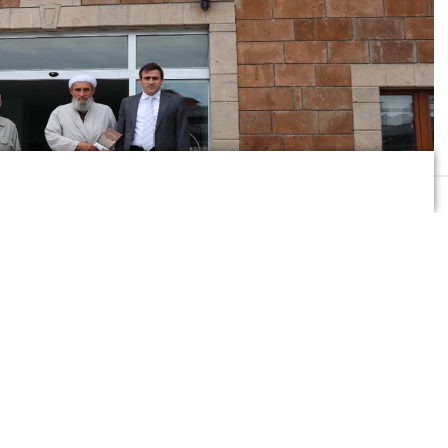
. Detaylar için
veri politikamızı
inceleyebilirsiniz
0
News