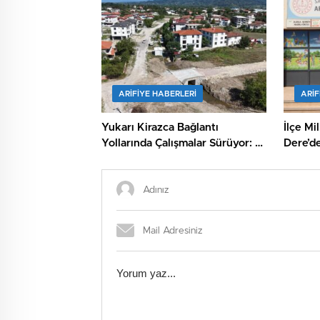
ARIFIYE HABERLERI
ARIF
Yukarı Kirazca Bağlantı
İlçe Mi
Yollarında Çalışmalar Sürüyor: 2
Dere’de
Yeni Köprü Yapılıyor