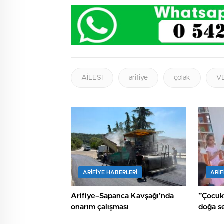
AİLESİ
arifiye
çolak
V
ARIFIYE HABERLERI
ARIF
Arifiye–Sapanca Kavşağı’nda
”Çocukların hay
onarım çalışması
doğa se
yaptı.”