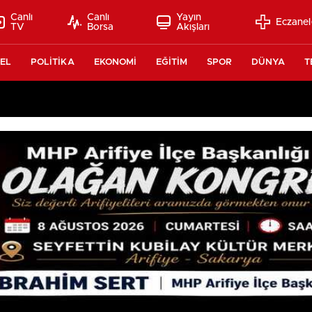
Canlı
Canlı
Yayın
Eczanel
TV
Borsa
Akışları
EL
POLİTİKA
EKONOMİ
EĞİTİM
SPOR
DÜNYA
T