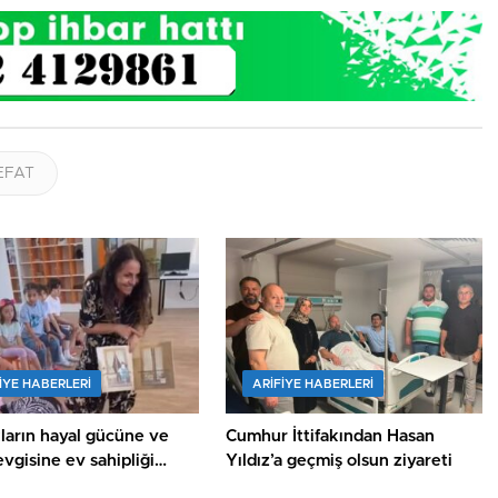
EFAT
IYE HABERLERI
ARIFIYE HABERLERI
al gücüne ve
Cumhur İttifakından Hasan
vgisine ev sahipliği
Yıldız’a geçmiş olsun ziyareti