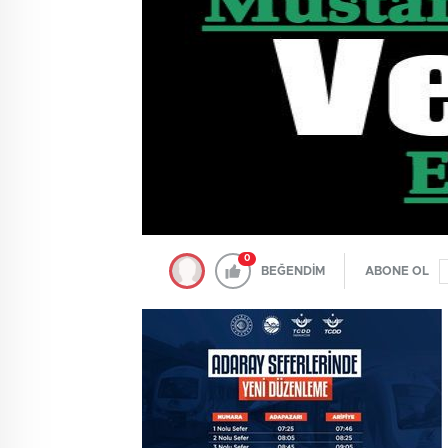
0
BEĞENDİM
ABONE OL