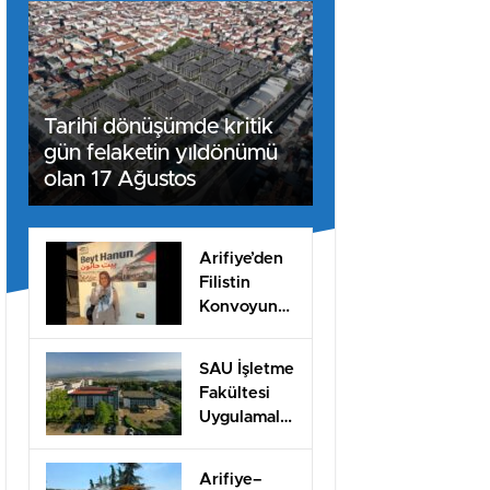
Tarihi dönüşümde kritik
gün felaketin yıldönümü
olan 17 Ağustos
Arifiye’den
Filistin
Konvoyuna
dahil oldu
SAU İşletme
Fakültesi
Uygulamalı
Eğitimle İş
Dünyasına
Arifiye–
Hazırlıyor