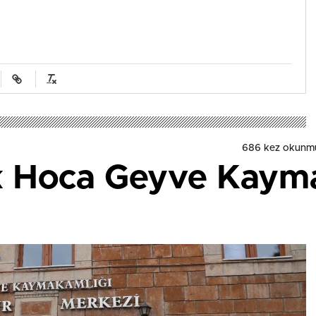
686 kez okunm
rk Hoca Geyve Kaym