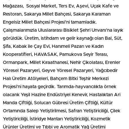
Mağazası, Sosyal Market, Ters Ev, Aşevi, Uçak Kafe ve
Restoran, Sakarya Millet Bahçesi, Sakarya Karaman
Engelsiz Millet Bahçesi Projesi’ni tamamladık.
Çalışmalarımızla Uluslararası Bisiklet Şehri Unvanı’na layık
görüldük. Üretim, istihdam ve gelir kaynağı olan Bal, Süt,
Şifa, Kabak ile Çay Evi, Hanımeli Pazarı ve Kadın
Kooperatifleri, HAVASAK, Pamukova Seyir Terası,
Ormanpark, Millet Kıraathanesi, Nehir Çikolatası, Erenler
Yöresel Pazaryeri, Geyve Yöresel Pazaryeri, Yağcıbedir
Halı Üretim Atölyeleri, Bahçem Bitki Teşhir Merkezi
Projesi’ni hayata geçirdik. Tarımda-hayvancılıkta örnek
olacank Yeşil Hazine Endüstriyel Kenevir, Hastalıktan Ari
Manda Çiftliği, Solucan Gübresi Üretim Çiftliği, Kültür
Ortamında Salep Yetiştirilmesi, Safran Yetiştiriciliği, Çilek
Yetiştiriciliği, İstiridye Mantarı Yetiştiriciliği, Kozmetik
Ürünler Üretimi ve Tıbbi ve Aromatik Yağ Üretimi