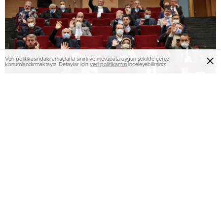
Veri politikasındaki amaçlarla sınırlı ve mevzuata uygun şekilde çerez
konumlandırmaktayız. Detaylar için
veri politikamızı
inceleyebilirsiniz
Sakarya Büyükşehir Belediyesi Şubat Olağan Meclis
Toplantısı, 14 Şubat Pazartesi günü gerçekleştirilecek.
Sosyal Gelişim Merkezi Konferans Salonu’nda
gerçekleşecek oturumda 59 gündem maddesi karara
bağlanacak. Meclis üyelerinin imar planı değişiklikleri, ilçe
belediye meclis kararları ve komisyon raporlarını