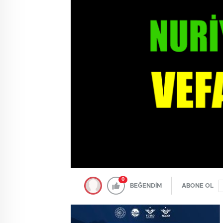
0
BEĞENDİM
ABONE OL