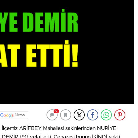
0
News
İlçemiz ARİFBEY Mahallesi sakinlerinden NURİYE
DEMİR (91) vefat etti. Cenazesi bugün İKİNDİ vakti