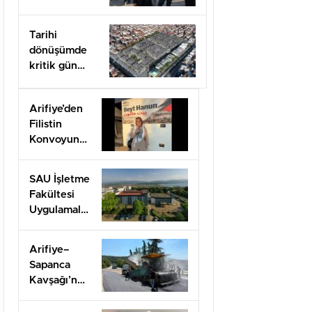
milletine
hesap
Tarihi
vereceksiniz”
dönüşümde
kritik gün
felaketin
yıldönümü
Arifiye’den
olan 17
Filistin
Ağustos
Konvoyuna
dahil oldu
SAU İşletme
Fakültesi
Uygulamalı
Eğitimle İş
Dünyasına
Arifiye–
Hazırlıyor
Sapanca
Kavşağı’nda
onarım
çalışması