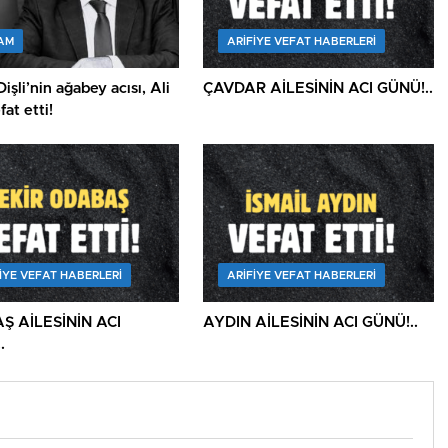
AM
ARIFIYE VEFAT HABERLERI
işli’nin ağabey acısı, Ali
ÇAVDAR AİLESİNİN ACI GÜNÜ!..
fat etti!
IYE VEFAT HABERLERI
ARIFIYE VEFAT HABERLERI
Ş AİLESİNİN ACI
AYDIN AİLESİNİN ACI GÜNÜ!..
.