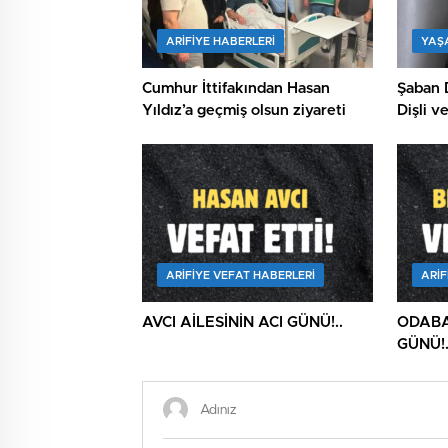
ARIFIYE HABERLERI
YAŞ
Cumhur İttifakından Hasan
Şaban D
Yıldız’a geçmiş olsun ziyareti
Dişli ve
ARIFIYE VEFAT HABERLERI
ARIF
AVCI AİLESİNİN ACI GÜNÜ!..
ODABA
GÜNÜ!.