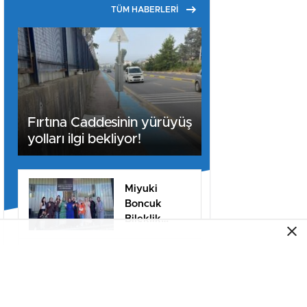
TÜM HABERLERİ
Fırtına Caddesinin yürüyüş
yolları ilgi bekliyor!
Miyuki
Boncuk
Bileklik
Yapımını
öğrendiler
SESOB,
Ulusal ve
Uluslararası
Projeler İçin