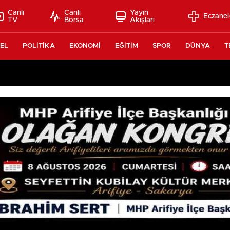
Canlı
Canlı
Yayın
Eczanel
TV
Borsa
Akışları
EL
POLİTİKA
EKONOMİ
EĞİTİM
SPOR
DÜNYA
T