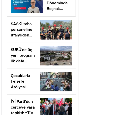
Döneminde
Güçlendiriyor
Boşnak
Kimliğine
TÜBİTAK
SASKİ saha
1001 Desteği
personeline
İtfaiye’den
uygulamalı
güvenlik
SUBÜ’de üç
eğitimi
yeni program
ilk defa
öğrenci
alacak
Çocuklarla
Felsefe
Atölyesi
kapılarını açtı
İYİ Parti’den
çerçeve yasa
tepkisi: “Türk