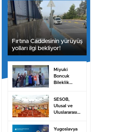
Fırtına Caddesinin yürüyüş
yolları ilgi bekliyor!
Miyuki
Boncuk
Bileklik
Yapımını
öğrendiler
SESOB,
Ulusal ve
Uluslararası
Projeler İçin
İş Birliği
Yugoslavya
Ağını