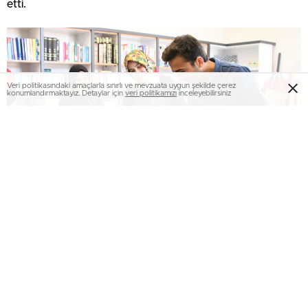
etti.
Veri politikasındaki amaçlarla sınırlı ve mevzuata uygun şekilde çerez
konumlandırmaktayız. Detaylar için
veri politikamızı
inceleyebilirsiniz
Unutulmaya yüz tutmuş sanat faaliyetlerini tanıtarak bir
farkındalık yaratmayı amaçladıklarını vurgulayan
Kütüphaneci Şeyma Akın, “Öğrencilerimize hem sanat
faaliyetlerini tanıtmak hem de onları bu faaliyetlere dâhil