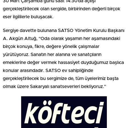
30 Mart Çarşamba günü saat 14:30’da açılışı
gerçekleştirilecek olan sergide, birbirinden değerli birçok
eser ilgililerle buluşacak.
Sergiye davette bulunana SATSO Yönetim Kurulu Başkanı
A. Akgün Altuğ, “Oda olarak yaşamın her aşamasındaki
birçok konuya, fikre, değere yönelik çalışmalar
yürütüyoruz. Sanatın her alanına ve sanatçıların
emeklerine değer vermek hassasiyet duyduğumuz başlıca
konular arasındadır. SATSO ev sahipliğinde
gerçekleştirilecek bu sergimize de, tüm üyelerimiz başta
olmak üzere Sakaryalı sanatseverleri bekliyoruz.”