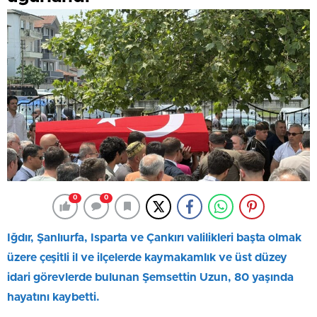
0
0
Iğdır, Şanlıurfa, Isparta ve Çankırı valilikleri başta olmak
üzere çeşitli il ve ilçelerde kaymakamlık ve üst düzey
idari görevlerde bulunan Şemsettin Uzun, 80 yaşında
hayatını kaybetti.