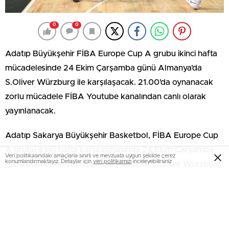
0
0
Adatıp Büyükşehir FİBA Europe Cup A grubu ikinci hafta
mücadelesinde 24 Ekim Çarşamba günü Almanya’da
S.Oliver Würzburg ile karşılaşacak. 21.00’da oynanacak
zorlu mücadele FİBA Youtube kanalından canlı olarak
yayınlanacak.
Adatıp Sakarya Büyükşehir Basketbol, FİBA Europe Cup
A grubu ikinci hafta karşılaşmasında 24 Ekim Çarşamba
Veri politikasındaki amaçlarla sınırlı ve mevzuata uygun şekilde çerez
konumlandırmaktayız. Detaylar için
veri politikamızı
inceleyebilirsiniz
günü deplasmanda Almanya temsilcisi S.Oliver Würzburg
ile karşılaşacak. Almanya’da S. Oliver Arena’da oynanacak
karşılaşma 21.00’da başlayacak. Zorlu mücadeleyi
basketbolseverler FİBA Youtube kanalından canlı olarak
takip edebilecek. A grubunda ilk maçını kaybeden