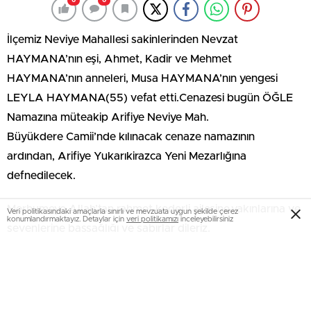
0
0
İlçemiz Neviye Mahallesi sakinlerinden Nevzat
HAYMANA’nın eşi, Ahmet, Kadir ve Mehmet
HAYMANA’nın anneleri, Musa HAYMANA’nın yengesi
LEYLA HAYMANA(55) vefat etti.Cenazesi bugün ÖĞLE
Namazına müteakip Arifiye Neviye Mah.
Büyükdere Camii’nde kılınacak cenaze namazının
ardından, Arifiye Yukarıkirazca Yeni Mezarlığına
defnedilecek.
Merhumeye Allah’tan rahmet kederli ailesine,yakınlarına ve
Veri politikasındaki amaçlarla sınırlı ve mevzuata uygun şekilde çerez
konumlandırmaktayız. Detaylar için
veri politikamızı
inceleyebilirsiniz
sevenlerine başsağlığı ve sabırlar dileriz.